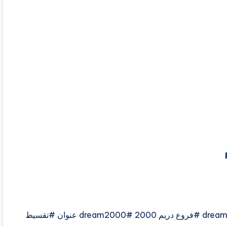
#dream2000 #dream 2000 store #dream2000store #فروع دريم 2000 #dream2000 عنوان #تقسيط