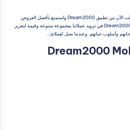
استمتع بأكبر وأفضل تشكيلة موبايل واكسسوار وتابلت اطلب الآن من تطبيق Dream2000 واستمتع بأفضل العروض
والأسعار. لينك الاندرويد: لينك الاب ستور: يتمثل دورنا في Dream2000 في تزويد عملائنا بمجموعة متنوعة وقيمة لتعزيز
جاتهم وأسلوب حياتهم. وعندما نصل لعملائ…
Dream2000 Mob