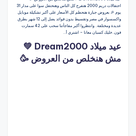
احتفالات دريم 2000 هتفرح كل الناس وهنحتفل سوا على مدار 31
يوم 🎉 بعروض جبارة هتحطم كل الأسعار على أكبر تشكيلة موبايل
واكسسوار في مصر وتقسيط بدون فوائد يصل إلى 12 شهر بطرق
عديدة ومختلفة.. وانتظروا أكبر مفاجأتنا سحب على 42 سمارت
فون..خليك كسبان معانا – اشتري أ…
عيد ميلاد Dream2000 💚
مش هنخلص من العروض 🥳