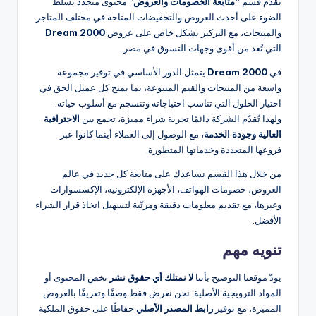
يقدّم قسم
“متابعة الخصومات والعروض”
محتوى متجدد يسلّط
الضوء على أحدث العروض والتخفيضات المتاحة في مختلف المتاجر
والمنتجات، مع التركيز بشكل خاص على عروض
Dream 2000
التي تُعد من أقوى وجهات التسوق في مصر.
في
Dream 2000
يتمثل الدور الأساسي في توفير مجموعة
واسعة من المنتجات والقيم المتنوعة، بما يمنح كل عميل الحق في
اختيار الحلول التي تناسب احتياجاته وتنسجم مع أسلوب حياته.
ولهذا تُقدّم الشركة دائمًا تجربة شراء مميزة، تجمع بين
الاحترافية
العالية وجودة الخدمة
، مع الوصول إلى العملاء أينما كانوا عبر
فروعها المتعددة وخدماتها المتطورة.
من خلال هذا القسم نساعدك على متابعة كل جديد في عالم
العروض، خصومات الهواتف، الأجهزة الإلكترونية، الإكسسوارات
وغيرها، مع تقديم معلومات دقيقة ومرتّبة لتسهيل اتخاذ قرار الشراء
الأفضل.
تنويه مهم
يودّ موقعنا التوضيح بأننا
لا نمتلك أي حقوق نشر
تخص المحتوى أو
المواد الترويجية الأصلية. نحن نعرض فقط وصفًا وتعريفًا بالعروض
المميزة، مع توفير
رابط المصدر الأصلي
حفاظًا على حقوق الملكية