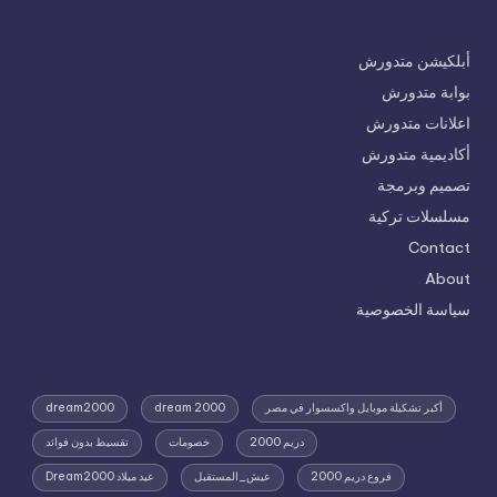
أبلكيشن متدورش
بوابة متدورش
اعلانات متدورش
أكاديمية متدورش
تصميم وبرمجة
مسلسلات تركية
Contact
About
سياسة الخصوصية
أكبر تشكيلة موبايل واكسسوار في مصر
dream 2000
dream2000
دريم 2000
خصومات
تقسيط بدون فوائد
فروع دريم 2000
عيش_المستقبل
عيد ميلاد Dream2000