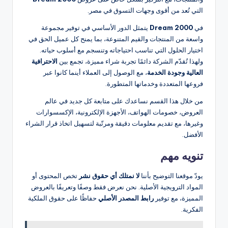
التي تُعد من أقوى وجهات التسوق في مصر.
في
Dream 2000
يتمثل الدور الأساسي في توفير مجموعة
واسعة من المنتجات والقيم المتنوعة، بما يمنح كل عميل الحق في
اختيار الحلول التي تناسب احتياجاته وتنسجم مع أسلوب حياته.
ولهذا تُقدّم الشركة دائمًا تجربة شراء مميزة، تجمع بين
الاحترافية
العالية وجودة الخدمة
، مع الوصول إلى العملاء أينما كانوا عبر
فروعها المتعددة وخدماتها المتطورة.
من خلال هذا القسم نساعدك على متابعة كل جديد في عالم
العروض، خصومات الهواتف، الأجهزة الإلكترونية، الإكسسوارات
وغيرها، مع تقديم معلومات دقيقة ومرتّبة لتسهيل اتخاذ قرار الشراء
الأفضل.
تنويه مهم
يودّ موقعنا التوضيح بأننا
لا نمتلك أي حقوق نشر
تخص المحتوى أو
المواد الترويجية الأصلية. نحن نعرض فقط وصفًا وتعريفًا بالعروض
المميزة، مع توفير
رابط المصدر الأصلي
حفاظًا على حقوق الملكية
الفكرية.