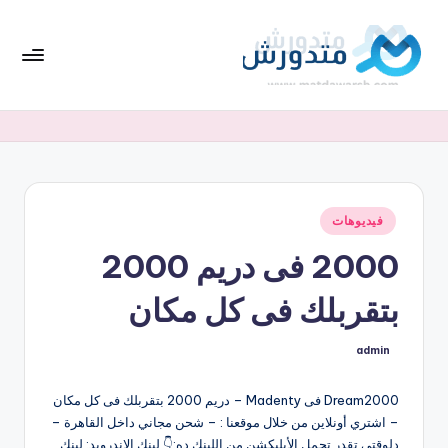
لتجاوز
لى
لمحتوى
تط
افضل
العروض
بي
والخصومات
ق
واحدث
كوبونات
مت
أكواد
نُشر
فيديوهات
دو
في
الخصم
2000 فى دريم 2000
ر
بشكل
متجدد
ش
بتقربلك فى كل مكان
admin
تمّ
النشر
بواسطة
Dream2000 فى Madenty – دريم 2000 بتقربلك فى كل مكان
– اشتري أونلاين من خلال موقعنا : – شحن مجاني داخل القاهرة –
دلوقتي تقدر تحمل الأبليكشن من اللينك ده:👇 لينك الاندرويد: لينك