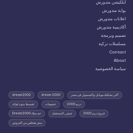
أبلكيشن متدورش
بوابة متدورش
اعلانات متدورش
أكاديمية متدورش
تصميم وبرمجة
مسلسلات تركية
Contact
About
سياسة الخصوصية
أكبر تشكيلة موبايل واكسسوار في مصر
dream 2000
dream2000
دريم 2000
خصومات
تقسيط بدون فوائد
فروع دريم 2000
عيش_المستقبل
عيد ميلاد Dream2000
مش هنخلص من العروض