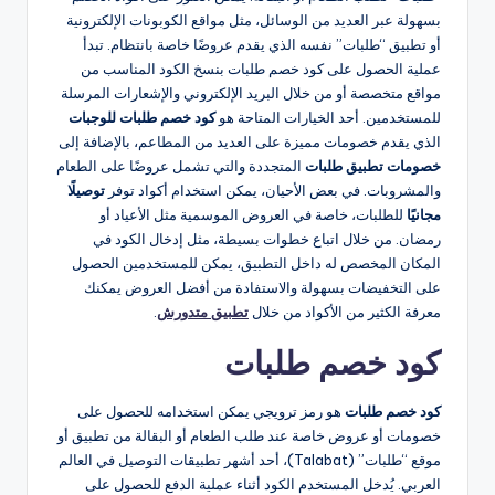
بسهولة عبر العديد من الوسائل، مثل مواقع الكوبونات الإلكترونية
أو تطبيق “طلبات” نفسه الذي يقدم عروضًا خاصة بانتظام. تبدأ
عملية الحصول على كود خصم طلبات بنسخ الكود المناسب من
مواقع متخصصة أو من خلال البريد الإلكتروني والإشعارات المرسلة
للمستخدمين. أحد الخيارات المتاحة هو
كود خصم طلبات للوجبات
الذي يقدم خصومات مميزة على العديد من المطاعم، بالإضافة إلى
خصومات تطبيق طلبات
المتجددة والتي تشمل عروضًا على الطعام
والمشروبات. في بعض الأحيان، يمكن استخدام أكواد توفر
توصيلًا
مجانيًا
للطلبات، خاصة في العروض الموسمية مثل الأعياد أو
رمضان. من خلال اتباع خطوات بسيطة، مثل إدخال الكود في
المكان المخصص له داخل التطبيق، يمكن للمستخدمين الحصول
على التخفيضات بسهولة والاستفادة من أفضل العروض​ يمكنك
معرفة الكثير من الأكواد من خلال
تطبيق متدورش
.
كود خصم طلبات
كود خصم طلبات
هو رمز ترويجي يمكن استخدامه للحصول على
خصومات أو عروض خاصة عند طلب الطعام أو البقالة من تطبيق أو
موقع “طلبات” (Talabat)، أحد أشهر تطبيقات التوصيل في العالم
العربي. يُدخل المستخدم الكود أثناء عملية الدفع للحصول على