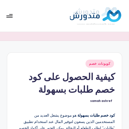
لتجاوز
لى
لمحتوى
تط
افضل
العروض
بي
والخصومات
ق
واحدث
كوبونات
مت
أكواد
نُشر
كوبونات خصم
دو
في
الخصم
كيفية الحصول على كود
ر
بشكل
متجدد
ش
خصم طلبات بسهولة
samah ashref
تمّ
النشر
بواسطة
كود خصم طلبات بسهولة
هو موضوع يشغل العديد من
المستخدمين الذين يسعون لتوفير المال عند استخدام تطبيق
“طلبات” لطلب الطعام أو البقالة. يمكن العثور على أكواد الخصم