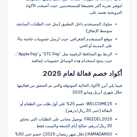
لتوفير تجربة أكثر تخصيصًا للمستخدمين. حيث أصبحت الأكواد
الترويجية تعتمد على:
سلوك المستخدم داخل التطبيق (مثل عدد الطلبات السابقة،
متوسط الإنفاق).
موقع المستخدم الجغرافي: حيث تُرسل خصومات خاصة بناءً
على المدينة أو الحي.
الربط مع المحافظ الرقمية مثل “STC Pay” و”Apple Pay”،
حيث يمنح استخدام هذه الوسائل خصومات إضافية.
أكواد خصم فعالة لعام 2025
فيما يلي أبرز الأكواد الحالية الموثوقة والتي تم التحقق من فعاليتها
خلال شهري أبريل ومايو 2025:
WELCOME25: خصم 25% على أول طلب من الطعام أو
البقالة (حتى 20 ريال/درهم).
FREEDEL2025: توصيل مجاني على الطلبات التي تتجاوز
30 ريال/درهم، صالح أيام الجمعة والسبت فقط.
RAMADAN50 (خلال شهر رمضان 2025): خصم حتى 50%