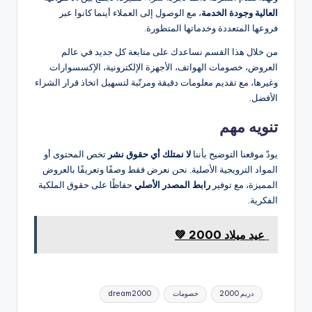
العالية وجودة الخدمة
، مع الوصول إلى العملاء أينما كانوا عبر
فروعها المتعددة وخدماتها المتطورة.
من خلال هذا القسم نساعدك على متابعة كل جديد في عالم
العروض، خصومات الهواتف، الأجهزة الإلكترونية، الإكسسوارات
وغيرها، مع تقديم معلومات دقيقة ومرتّبة لتسهيل اتخاذ قرار الشراء
الأفضل.
تنويه مهم
يودّ موقعنا التوضيح بأننا
لا نمتلك أي حقوق نشر
تخص المحتوى أو
المواد الترويجية الأصلية. نحن نعرض فقط وصفًا وتعريفًا بالعروض
المميزة، مع توفير
رابط المصدر الأصلي
حفاظًا على حقوق الملكية
الفكرية.
عيد ميلاد 2000 💚
العلامات:
دريم 2000
خصومات
dream2000