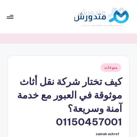
لتجاوز
لى
لمحتوى
تط
افضل
العروض
بي
والخصومات
ق
واحدث
كوبونات
مت
أكواد
نُشر
منوعات
دو
في
الخصم
كيف تختار شركة نقل أثاث
ر
بشكل
متجدد
ش
موثوقة في العبور مع خدمة
آمنة وسريعة؟
01150457001
samah ashref
تمّ