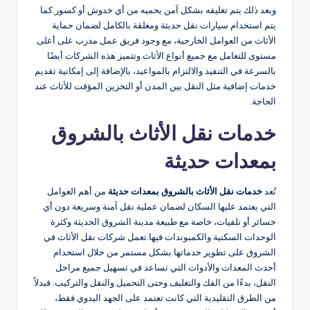
وبعد ذلك يتم تغليفه بشكل آمن يحميه من أي خدوش أو كسور.كما
يتم استخدام سيارات نقل حديثة ومغلقة بالكامل لضمان حماية
الأثاث من العوامل الخارجية، مع وجود فريق عمل مدرب على أعلى
مستوى للتعامل مع جميع أنواع الأثاث.وتتميز هذه الشركات أيضًا
بالسرعة في التنفيذ والالتزام بالمواعيد، بالإضافة إلى إمكانية تقديم
خدمات إضافية مثل النقل بين المدن أو التخزين المؤقت للأثاث عند
الحاجة.
خدمات نقل الأثاث بالشروق
بمعدات حديثة
تُعد
خدمات نقل الأثاث بالشروق بمعدات حديثة
من أهم العوامل
التي يعتمد عليها السكان لضمان عملية نقل آمنة وسريعة دون أي
خسائر أو تلفيات، خاصة مع طبيعة مدينة الشروق الحديثة وكثرة
الوحدات السكنية والكمبوندات فيها.تعمل شركات نقل الأثاث في
الشروق على تطوير خدماتها بشكل مستمر من خلال استخدام
أحدث المعدات والأدوات التي تساعد في تسهيل جميع مراحل
النقل، بدءًا من الفك والتغليف وحتى التحميل والنقل والتركيب. فبدلاً
من الطرق التقليدية التي كانت تعتمد على الجهد اليدوي فقط،