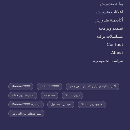
بوابة متدورش
اعلانات متدورش
أكاديمية متدورش
تصميم وبرمجة
مسلسلات تركية
Contact
About
سياسة الخصوصية
أكبر تشكيلة موبايل واكسسوار في مصر
dream 2000
dream2000
دريم 2000
خصومات
تقسيط بدون فوائد
فروع دريم 2000
عيش_المستقبل
عيد ميلاد Dream2000
مش هنخلص من العروض