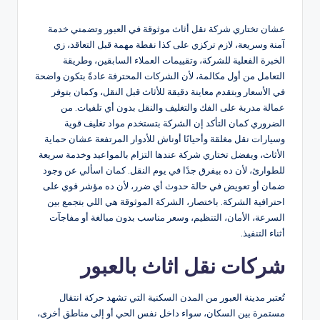
النشر
بواسطة
عشان تختاري شركة نقل أثاث موثوقة في العبور وتضمني خدمة
آمنة وسريعة، لازم تركزي على كذا نقطة مهمة قبل التعاقد، زي
الخبرة الفعلية للشركة، وتقييمات العملاء السابقين، وطريقة
التعامل من أول مكالمة، لأن الشركات المحترفة عادةً بتكون واضحة
في الأسعار وبتقدم معاينة دقيقة للأثاث قبل النقل، وكمان بتوفر
عمالة مدربة على الفك والتغليف والنقل بدون أي تلفيات. من
الضروري كمان التأكد إن الشركة بتستخدم مواد تغليف قوية
وسيارات نقل مغلقة وأحيانًا أوناش للأدوار المرتفعة عشان حماية
الأثاث، ويفضل تختاري شركة عندها التزام بالمواعيد وخدمة سريعة
للطوارئ، لأن ده بيفرق جدًا في يوم النقل. كمان اسألي عن وجود
ضمان أو تعويض في حالة حدوث أي ضرر، لأن ده مؤشر قوي على
احترافية الشركة. باختصار، الشركة الموثوقة هي اللي بتجمع بين
السرعة، الأمان، التنظيم، وسعر مناسب بدون مبالغة أو مفاجآت
أثناء التنفيذ.
شركات نقل اثاث بالعبور
تُعتبر مدينة العبور من المدن السكنية التي تشهد حركة انتقال
مستمرة بين السكان، سواء داخل نفس الحي أو إلى مناطق أخرى،