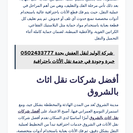
بعد ذلك تأتي مرحلة الفك والتغليف، وهي من أهم المراحل في
عملية النقل، حيث يتم فك قطع الأثاث باحترافية عالية باستخدام
أدوات مخصصة تمنع حدوث أي تلف أو خدوش. ثم يتم تغليف كل
قطعة بعناية باستخدام مواد حماية مثل البلاستيك الفقاعي،
الكراتين القوية، والأغطية المبطنة، لضمان حماية كاملة أثناء
التحميل والنقل.
شركة الوليد لنقل العفش بجدة 0502433777
خبرة وجودة في خدمة نقل الأثاث باحترافية
أفضل شركات نقل اثاث
بالشروق
مدينة الشروق تُعد من المدن الهادئة والمخططة بشكل جيد، ومع
استمرار التوسع العمراني فيها، أصبح الاعتماد على
أفضل شركات
نقل اثاث بالشروق
أمرًا أساسيًا لدى السكان.تقدم أفضل شركات
نقل الأثاث في الشروق خدمات احترافية تبدأ من التخطيط لعملية
النقل بشكل دقيق، ثم فك الأثاث بعناية باستخدام أدوات متخصصة،