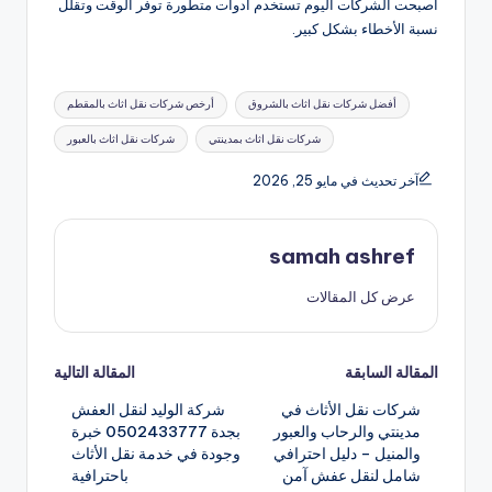
أصبحت الشركات اليوم تستخدم أدوات متطورة توفر الوقت وتقلل
نسبة الأخطاء بشكل كبير.
العلامات:
أفضل شركات نقل اثاث بالشروق
أرخص شركات نقل اثاث بالمقطم
شركات نقل اثاث بمدينتي
شركات نقل اثاث بالعبور
آخر تحديث في مايو 25, 2026
samah ashref
عرض كل المقالات
تصفّح
المقالة السابقة
المقالة التالية
شركات نقل الأثاث في
شركة الوليد لنقل العفش
المقالات
مدينتي والرحاب والعبور
بجدة 0502433777 خبرة
والمنيل – دليل احترافي
وجودة في خدمة نقل الأثاث
شامل لنقل عفش آمن
باحترافية