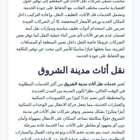
مناسب.تسعى شركات نقل الأثاث في المقطم إلى توفير حلول
اقتصادية تناسب مختلف الفئات، مع الحفاظ على جودة الخدمة.
وتشمل الخدمات فك الأثاث، التغليف، النقل، وإعادة التركيب داخل
المكان الجديد.ورغم الأسعار المنخفضة، إلا أن الشركات الجيدة
تحرص على استخدام أدوات تغليف مناسبة وسيارات نقل آمنة
لضمان عدم تعرض الأثاث لأي ضرر أثناء عملية النقل.كما توفر بعض
الشركات عروضًا خاصة للنقل داخل نفس المنطقة أو للمسافات
القريبة، مما يجعلها خيارًا مناسبًا للأسر التي تبحث عن توفير التكلفة
مع الحفاظ على جودة الخدمة.
نقل أثاث مدينة الشروق
تُعتبر
خدمات نقل أثاث مدينة الشروق
من أكثر الخدمات المطلوبة
في الوقت الحالي، نظرًا لكون المدينة من المدن الجديدة
والمخططة التي تضم عددًا كبيرًا من الكمبوندات السكنية
والعمارات الحديثة، مما يجعل حركة الانتقال بين الوحدات السكنية
أمرًا متكررًا بشكل مستمر. وتوفر شركات نقل الأثاث في مدينة
الشروق حلولًا متكاملة تساعد السكان على الانتقال بسهولة وأمان
دون أي مجهود أو مخاطر على الأثاث. تبدأ الخدمة عادة بمرحلة
المعاينة، حيث يتم تحديد حجم الأثاث ونوعه وعدد العمال والسيارات
المطلوبة، مما يضمن تنظيم عملية النقل من البداية حتى النهاية.