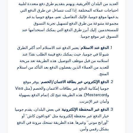
العديد من البلدان الأفريقية، ويهتم بتقديم طرق دفع متعددة لتلبية
احتياجات عملائه المختلفة. إذا كنت تتساءل عن طرق الدفع التي
يدعمها موقع جوميا، فإليك التفاصيل. نعم، موقع جوميا يدعم
مجموعة متنوعة من طرق الدفع لتسهيل تجربة التسوق
للمستخدمين. إليك أبرز طرق الدفع التي يمكنك استخدامها عند
التسوق عبر موقع جوميا:
الدفع عند الاستلام
: يعتبر الدفع عند الاستلام أحد أكثر الطرق
شيوعًا في جوميا، حيث يمكنك دفع قيمة الطلب نقدًا عند
استلامه من قبل موظف التوصيل. هذه الطريقة تعد مريحة
للعديد من العملاء الذين يفضلون الدفع بعد التأكد من استلام
المنتج.
الدفع الإلكتروني عبر بطاقة الائتمان/الخصم
: يوفر موقع
جوميا إمكانية الدفع عبر بطاقات الائتمان والخصم (مثل Visa
وMastercard). هذه الطريقة تتيح لك إتمام الدفع بسهولة
وأمان عبر الإنترنت.
الدفع عبر المحفظة الإلكترونية
: في بعض البلدان، يقدم جوميا
خيار الدفع عبر محفظة إلكترونية مثل “فودافون كاش” أو
“أورانج موني” وغيرها. هذه الطريقة تمنحك مرونة في الدفع
بشكل رقمي وآمن.