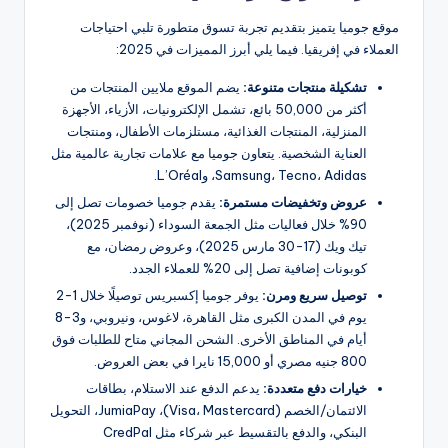
موقع جوميا يتميز بتقديم تجربة تسوق متطورة تلبي احتياجات
العملاء في إفريقيا. فيما يلي أبرز المميزات في 2025:
تشكيلة منتجات متنوعة:
يضم الموقع ملايين المنتجات من
أكثر من 50,000 بائع، تشمل الإلكترونيات، الأزياء، الأجهزة
المنزلية، المنتجات الغذائية، مستلزمات الأطفال، ومنتجات
العناية الشخصية. يتعاون جوميا مع علامات تجارية عالمية مثل
Samsung، Tecno، Adidas، وL’Oréal.
عروض وتخفيضات مستمرة:
يقدم جوميا خصومات تصل إلى
90% خلال فعاليات مثل الجمعة السوداء (نوفمبر 2025)،
تيك ويك (17-30 مارس 2025)، وعروض رمضان، مع
كوبونات إضافية تصل إلى 20% للعملاء الجدد.
توصيل سريع ومرن:
يوفر جوميا إكسبريس توصيلًا خلال 1-2
يوم في المدن الكبرى مثل القاهرة، لاغوس، ونيروبي، و3-8
أيام في المناطق الأخرى. الشحن المجاني متاح للطلبات فوق
800 جنيه مصري أو 15,000 نايرا في بعض العروض.
خيارات دفع متعددة:
يدعم الدفع عند الاستلام، بطاقات
الائتمان/الخصم (Visa، Mastercard)، JumiaPay، التحويل
البنكي، والدفع بالتقسيط عبر شركاء مثل CredPal