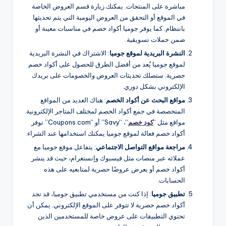
مباشرة على المنتجات. يمكنك زيارة قسم العروض الخاصة
في الموقع أو التحقق من العروض اليومية التي يتم تحديثها
بانتظام. كما يوفر جوميا أكواد خصم في مناسبات معينة أو
ضمن حملات تسويقية.
النشرة البريدية لموقع جوميا
: الاشتراك في النشرة البريدية
لموقع جوميا يُعد من أفضل الطرق للحصول على أكواد خصم
حصرية. ستصلك تحديثات العروض والخصومات على بريدك
الإلكتروني بشكل دوري.
مواقع البحث عن أكواد الخصم
: هناك العديد من المواقع
المتخصصة في جمع أكواد الخصم لمختلف المتاجر الإلكترونية.
مواقع مثل “
كود خصم
“، “Savy” أو “Coupons.com” توفر
أكواد خصم فعالة لموقع جوميا يمكنك استخدامها عند الشراء.
مراجعة مواقع التواصل الاجتماعي
: يتفاعل موقع جوميا مع
عملائه عبر منصات مثل فيسبوك وإنستغرام، حيث قد ينشر
أكواد خصم أو يعرض عروضًا حصرية لمتابعيه على هذه
الحسابات.
تطبيق جوميا
: إذا كنت من مستخدمي تطبيق جوميا، قد تجد
أكواد خصم حصرية لا تتوفر على الموقع الإلكتروني. يمكن أن
تحتوي التطبيقات على عروض خاصة للمستخدمين الذين