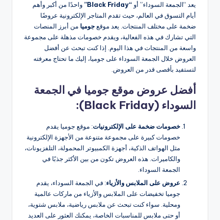
يعد “الجمعة السوداء” أو
“Black Friday”
واحدًا من أكبر وأهم
أيام التسوق في العالم، حيث تقدم المتاجر الإلكترونية عروضًا
ضخمة على مختلف المنتجات. يعد موقع
جوميا
من أبرز المنصات
التي تشارك في هذه الفعالية، ويقدم خصومات مذهلة على مجموعة
واسعة من المنتجات في هذا اليوم. إذا كنت تبحث عن أفضل
العروض خلال الجمعة السوداء على جوميا، إليك ما تحتاج معرفته
لتستفيد بأقصى قدر من العروض.
أفضل عروض موقع جوميا في الجمعة
السوداء (Black Friday):
خصومات ضخمة على الإلكترونيات
: موقع جوميا يقدم
خصومات كبيرة على مجموعة متنوعة من الأجهزة الإلكترونية
مثل الهواتف الذكية، أجهزة الكمبيوتر المحمولة، التلفزيونات،
والكاميرات. هذه العروض تكون من بين الأكثر جذبًا في
الجمعة السوداء.
عروض على الملابس والأزياء
: في الجمعة السوداء، يقدم
جوميا تخفيضات على الملابس والأزياء من ماركات عالمية
ومحلية. سواء كنت تبحث عن ملابس رياضية، ملابس شتوية،
أو حتى ملابس للمناسبات الخاصة، يمكنك العثور على العديد