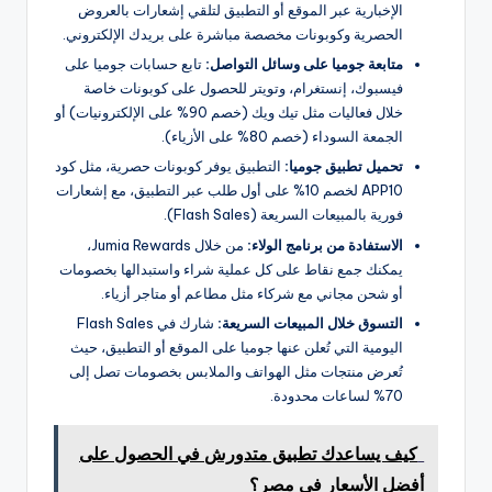
الإخبارية عبر الموقع أو التطبيق لتلقي إشعارات بالعروض
الحصرية وكوبونات مخصصة مباشرة على بريدك الإلكتروني.
متابعة جوميا على وسائل التواصل:
تابع حسابات جوميا على
فيسبوك، إنستغرام، وتويتر للحصول على كوبونات خاصة
خلال فعاليات مثل تيك ويك (خصم 90% على الإلكترونيات) أو
الجمعة السوداء (خصم 80% على الأزياء).
تحميل تطبيق جوميا:
التطبيق يوفر كوبونات حصرية، مثل كود
APP10 لخصم 10% على أول طلب عبر التطبيق، مع إشعارات
فورية بالمبيعات السريعة (Flash Sales).
الاستفادة من برنامج الولاء:
من خلال Jumia Rewards،
يمكنك جمع نقاط على كل عملية شراء واستبدالها بخصومات
أو شحن مجاني مع شركاء مثل مطاعم أو متاجر أزياء.
التسوق خلال المبيعات السريعة:
شارك في Flash Sales
اليومية التي تُعلن عنها جوميا على الموقع أو التطبيق، حيث
تُعرض منتجات مثل الهواتف والملابس بخصومات تصل إلى
70% لساعات محدودة.
كيف يساعدك تطبيق متدورش في الحصول على
أفضل الأسعار في مصر؟