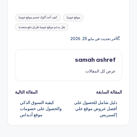
العلامات:
موقع جوميا
كيف أجد أكواد خصم موقع جوميا
هل يدعم موقع جوميا طرق دفع متعددة
آخر تحديث في مايو 25, 2026
samah ashref
عرض كل المقالات
تصفّح
المقالة السابقة
المقالة التالية
دليل شامل للحصول على
كيفية التسوق الذكي
المقالات
أفضل عروض موقع علي
والحصول على خصومات
إكسبريس
موقع أديداس