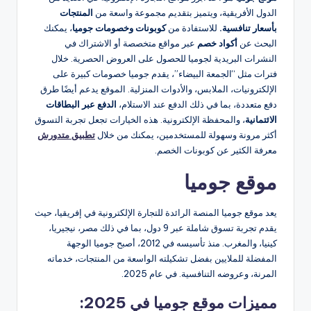
الدول الأفريقية، ويتميز بتقديم مجموعة واسعة من
المنتجات
بأسعار تنافسية.
للاستفادة من
كوبونات وخصومات جوميا
، يمكنك
البحث عن
أكواد خصم
عبر مواقع متخصصة أو الاشتراك في
النشرات البريدية لجوميا للحصول على العروض الحصرية. خلال
فترات مثل “الجمعة البيضاء”، يقدم جوميا خصومات كبيرة على
الإلكترونيات، الملابس، والأدوات المنزلية. الموقع يدعم أيضًا طرق
دفع متعددة، بما في ذلك الدفع عند الاستلام،
الدفع عبر البطاقات
الائتمانية
، والمحفظة الإلكترونية. هذه الخيارات تجعل تجربة التسوق
أكثر مرونة وسهولة للمستخدمين، يمكنك من خلال
تطبيق متدورش
معرفة الكثير عن كوبونات الخصم.
موقع جوميا
يعد موقع جوميا المنصة الرائدة للتجارة الإلكترونية في إفريقيا، حيث
يقدم تجربة تسوق شاملة عبر 9 دول، بما في ذلك مصر، نيجيريا،
كينيا، والمغرب. منذ تأسيسه في 2012، أصبح جوميا الوجهة
المفضلة للملايين بفضل تشكيلته الواسعة من المنتجات، خدماته
المرنة، وعروضه التنافسية. في عام 2025.
مميزات موقع جوميا في 2025: