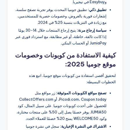
وEasybuy في نيجيريا.
تطبيق ذكي:
تطبيق جوميا المحدث يوفر تجربة تصفح سلسة،
إشعارات فورية بالعروض، وخصومات حصرية للمستخدمين،
مع زيادة في التنزيلات بنسبة 25% في 2024.
سياسة إرجاع مرنة:
يتيح إرجاع المنتجات خلال 14-30 يومًا
إذا كانت تالفة، خاطئة، أو غير مطابقة، مع استرداد فوري عبر
JumiaPay أو الحساب البنكي.
كيفية الاستفادة من كوبونات وخصومات
موقع جوميا 2025:
لتحقيق أقصى استفادة من كوبونات موقع جوميا، اتبع هذه
الخطوات البسيطة:
تصفح مواقع الكوبونات الموثوقة:
زر مواقع مثل
Picodi.com، Coupon.today، أو CollectOffers.com
للحصول على أحدث كوبونات جوميا. على سبيل المثال، كود
JUMIA50 يوفر خصمًا يصل إلى 50% على منتجات مختارة،
وكود WELCOME50 يمنح 20% خصمًا للعملاء الجدد.
الاشتراك في النشرة الإخبارية:
سجل في نشرة جوميا