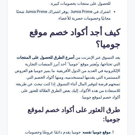
للحصول على منتجات بخصومات كبيرة.
اشترك في Jumia Prime: يوفر اشتراك Jumia Prime شحنًا
مجانيًا وخصومات حصرية للأعضاء.
كيف أجد أكواد خصم موقع
جوميا؟
يعد التسوق عبر الإنترنت من
أسرع الطرق للحصول على المنتجات
التي تحتاجها، ويُعتبر موقع “جوميا” أحد أبرز المنصات التجارية
الإلكترونية في العديد من الدول الأفريقية. ما يميز جوميا هو العروض
المستمرة التي يقدمها لمستخدميه، ومنها أكواد الخصم التي
تمنحهم فرصة لتوفير المال أثناء التسوق. إذا كنت تبحث عن طريقة
للاستفادة من هذه الأكواد، إليك بعض الطرق الفعّالة للعثور على
أكواد خصم لموقع جوميا.
طرق العثور على أكواد خصم لموقع
جوميا:
موقع جوميا نفسه
: جوميا يقدم دائمًا عروضًا وخصومات