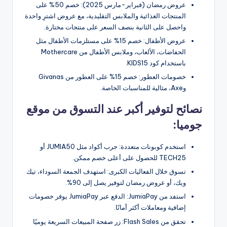
عروض رمضان (فبراير-مارس 2025): خصم 50% على
المنتجات الغذائية والملابس التقليدية، مع عروض اشترِ واحدة
واحصل على الثانية بنصف السعر على منتجات مختارة.
عروض الأطفال: خصم 15% على مستلزمات الأطفال مثل
الحفاضات، الألعاب، وملابس الأطفال من Mothercare
باستخدام كود KIDS15.
خصومات العطور: خصم 15% على العطور من Givanas
وAxe، مثالية للمناسبات الخاصة.
نصائح لتوفير أكبر عند التسوق من موقع
جوميا:
استخدم كوبونات متعددة: جرب أكواد مثل JUMIA50 أو
TECH25 للحصول على أعلى خصم ممكن.
تسوق خلال الفعاليات الكبرى: استهدف الجمعة السوداء، تيك
ويك، أو عروض رمضان لتوفير يصل إلى 90%.
استفد من JumiaPay: الدفع عبر JumiaPay يوفر خصومات
إضافية ومعاملات أكثر أمانًا.
تحقق من Flash Sales: زر صفحة المبيعات السريعة يوميًا