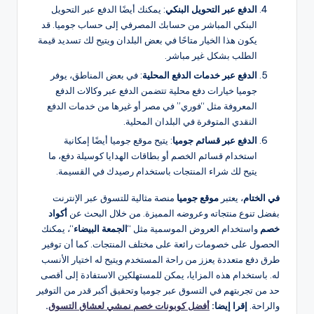
الدفع عبر التحويل البنكي
: يمكنك أيضًا الدفع عبر التحويل
البنكي المباشر من حسابك المصرفي إلى حساب جوميا. قد
يكون هذا الخيار متاحًا في بعض البلدان ويتيح لك تسديد قيمة
الطلب بشكل غير مباشر.
الدفع عبر خدمات الدفع المحلية
: في بعض المناطق، يوفر
جوميا خيارات دفع محلية تتضمن الدفع عبر وكالات الدفع
المعروفة مثل “فوري” في مصر أو غيرها من خدمات الدفع
النقدي المتوفرة في البلدان المحلية.
الدفع عبر قسائم جوميا
: يتيح موقع جوميا أيضًا إمكانية
استخدام قسائم الخصم أو بطاقات الهدايا كوسيلة دفع، ما
يتيح لك شراء المنتجات باستخدام رصيدك في القسيمة.
في الختام
، يعتبر
موقع جوميا
منصة مثالية للتسوق عبر الإنترنت
بفضل تنوع منتجاته وعروضه المميزة. من خلال البحث عن
أكواد
خصم
واستخدام العروض الموسمية مثل “
الجمعة البيضاء
“، يمكنك
الحصول على خصومات رائعة على مختلف المنتجات. كما أن توفير
طرق دفع متعددة يعزز من راحة المستخدم ويتيح له اختيار الأنسب
له. باستخدام هذه المزايا، يمكن للمستهلكين الاستفادة إلى أقصى
حد من تجربتهم في التسوق عبر جوميا وتحقيق أكبر قدر من التوفير
والراحة.
إقرا إيضا:
أفضل كوبونات خصم نمشي لعشاق التسوق
.