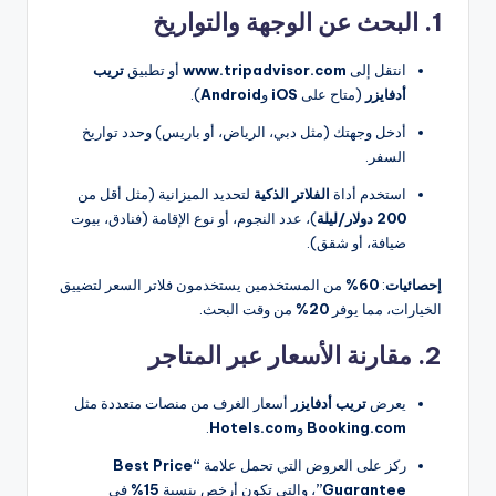
1. البحث عن الوجهة والتواريخ
انتقل إلى
www.tripadvisor.com
أو تطبيق
تريب
أدفايزر
(متاح على
iOS
و
Android
).
أدخل وجهتك (مثل دبي، الرياض، أو باريس) وحدد تواريخ
السفر.
استخدم أداة
الفلاتر الذكية
لتحديد الميزانية (مثل أقل من
200 دولار/ليلة
)، عدد النجوم، أو نوع الإقامة (فنادق، بيوت
ضيافة، أو شقق).
إحصائيات
:
60%
من المستخدمين يستخدمون فلاتر السعر لتضييق
الخيارات، مما يوفر
20%
من وقت البحث.
2. مقارنة الأسعار عبر المتاجر
يعرض
تريب أدفايزر
أسعار الغرف من منصات متعددة مثل
Booking.com
و
Hotels.com
.
ركز على العروض التي تحمل علامة
“Best Price
Guarantee”
، والتي تكون أرخص بنسبة
15%
في