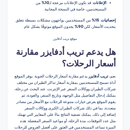
الإعلانات
: قد تكون الإعلانات مزعجة لـ
10%
من
المستخدمين، خاصة في النسخة المجانية.
إحصائيات
:
15%
من المستخدمين يواجهون مشكلات بسيطة تتعلق
بتحديث الأسعار، لكن
90%
يجدون الموقع موثوقًا بشكل عام.
موقع تريب أدفايزر
هل يدعم تريب أدفايزر مقارنة
أسعار الرحلات؟
نعم،
تريب أدفايزر
يدعم مقارنة أسعار الرحلات الجوية. يوفر الموقع
أداة تسمح للمستخدمين بمقارنة أسعار تذاكر الطيران من مختلف
شركات الطيران ووكالات السفر عبر الإنترنت. عند البحث عن رحلة،
يمكنك إدخال التفاصيل مثل الوجهة، وتاريخ السفر، والعودة، ثم
يقوم الموقع بعرض خيارات متنوعة للرحلات مع الأسعار من مصادر
متعددة، بما في ذلك شركات الطيران الكبرى ووكالات السفر.
إضافة إلى ذلك، يمكنك تصفية النتائج بناءً على المعايير التي تهمك
مثل عدد التوقفات، مدة الرحلة، أو مواعيد السفر المفضلة. هذه
الميزة تساعد المستخدمين في العثور على أفضل العروض للرحلات