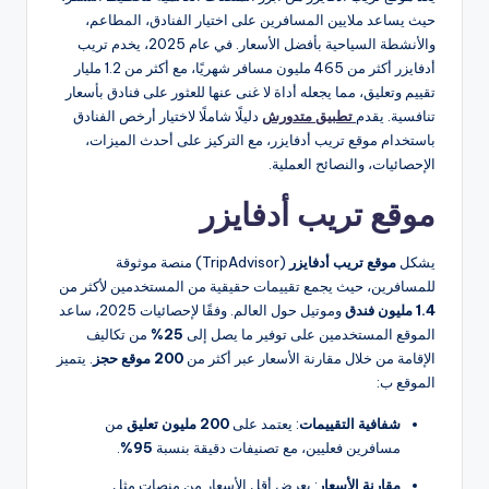
حيث يساعد ملايين المسافرين على اختيار الفنادق، المطاعم،
والأنشطة السياحية بأفضل الأسعار. في عام 2025، يخدم تريب
أدفايزر أكثر من 465 مليون مسافر شهريًا، مع أكثر من 1.2 مليار
تقييم وتعليق، مما يجعله أداة لا غنى عنها للعثور على فنادق بأسعار
تنافسية. يقدم
تطبيق متدورش
دليلًا شاملًا لاختيار أرخص الفنادق
باستخدام موقع تريب أدفايزر، مع التركيز على أحدث الميزات،
الإحصائيات، والنصائح العملية.
موقع تريب أدفايزر
يشكل
موقع تريب أدفايزر
(TripAdvisor) منصة موثوقة
للمسافرين، حيث يجمع تقييمات حقيقية من المستخدمين لأكثر من
1.4 مليون فندق
وموتيل حول العالم. وفقًا لإحصائيات 2025، ساعد
الموقع المستخدمين على توفير ما يصل إلى
25%
من تكاليف
الإقامة من خلال مقارنة الأسعار عبر أكثر من
200 موقع حجز
. يتميز
الموقع ب:
شفافية التقييمات
: يعتمد على
200 مليون تعليق
من
مسافرين فعليين، مع تصنيفات دقيقة بنسبة
95%
.
مقارنة الأسعار
: يعرض أقل الأسعار من منصات مثل