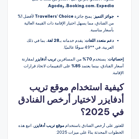
Expedia
،
Booking.com
، و
Agoda
.
جوائز التميز
: يمنح جائزة
Travellers’ Choice
لأفضل 1%
من الفنادق، مما يسهل اختيار الإقامة ذات القيمة العالية
بأسعار مناسبة.
دعم متعدد اللغات
: يقدم خدماته بـ
28 لغة
، بما في ذلك
العربية، في **49 سوقًا عالميًا.
إحصائيات
: يستخدم
70%
من المسافرين
تريب أدفايزر
لمقارنة
أسعار الفنادق، بينما يعتمد
85%
على التقييمات لاتخاذ قرارات
الإقامة.
كيفية استخدام موقع تريب
أدفايزر لاختيار أرخص الفنادق
في 2025؟
للعثور على أرخص الفنادق باستخدام
موقع تريب أدفايزر
، اتبع هذه
الخطوات المحدثة بناءً على ميزات 2025: