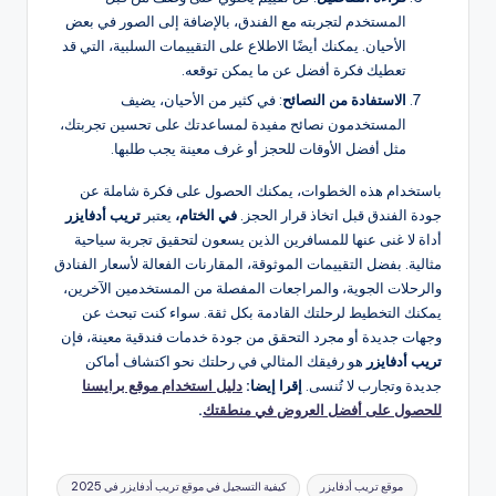
المستخدم لتجربته مع الفندق، بالإضافة إلى الصور في بعض
الأحيان. يمكنك أيضًا الاطلاع على التقييمات السلبية، التي قد
تعطيك فكرة أفضل عن ما يمكن توقعه.
الاستفادة من النصائح
: في كثير من الأحيان، يضيف
المستخدمون نصائح مفيدة لمساعدتك على تحسين تجربتك،
مثل أفضل الأوقات للحجز أو غرف معينة يجب طلبها.
باستخدام هذه الخطوات، يمكنك الحصول على فكرة شاملة عن
جودة الفندق قبل اتخاذ قرار الحجز.
في الختام،
يعتبر
تريب أدفايزر
أداة لا غنى عنها للمسافرين الذين يسعون لتحقيق تجربة سياحية
مثالية. بفضل التقييمات الموثوقة، المقارنات الفعالة لأسعار الفنادق
والرحلات الجوية، والمراجعات المفصلة من المستخدمين الآخرين،
يمكنك التخطيط لرحلتك القادمة بكل ثقة. سواء كنت تبحث عن
وجهات جديدة أو مجرد التحقق من جودة خدمات فندقية معينة، فإن
تريب أدفايزر
هو رفيقك المثالي في رحلتك نحو اكتشاف أماكن
جديدة وتجارب لا تُنسى.
إقرا إيضا:
دليل استخدام موقع برايسنا
للحصول على أفضل العروض في منطقتك
.
العلامات:
موقع تريب أدفايزر
كيفية التسجيل في موقع تريب أدفايزر في 2025