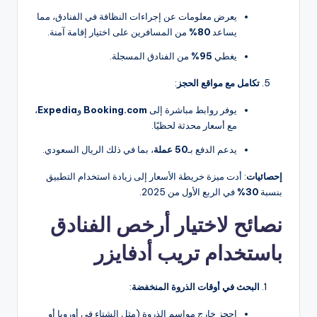
يعرض معلومات عن إجراءات النظافة في الفنادق، مما
يساعد
80%
من المسافرين على اختيار إقامة آمنة.
يغطي
95%
من الفنادق المسجلة.
تكامل مع مواقع الحجز
:
يوفر روابط مباشرة إلى
Booking.com
و
Expedia
،
مع أسعار محدثة لحظيًا.
يدعم الدفع بـ
50 عملة
، بما في ذلك الريال السعودي.
إحصائيات
: أدت ميزة خريطة الأسعار إلى زيادة استخدام التطبيق
بنسبة
30%
في الربع الأول من 2025.
نصائح لاختيار أرخص الفنادق
باستخدام تريب أدفايزر
البحث في أوقات الذروة المنخفضة
:
احجز خارج مواسم الذروة (مثل الشتاء في أوروبا أو