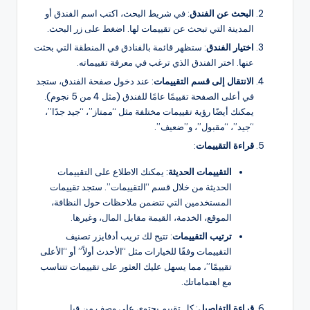
البحث عن الفندق
: في شريط البحث، اكتب اسم الفندق أو
المدينة التي تبحث عن تقييمات لها. اضغط على زر البحث.
اختيار الفندق
: ستظهر قائمة بالفنادق في المنطقة التي بحثت
عنها. اختر الفندق الذي ترغب في معرفة تقييماته.
الانتقال إلى قسم التقييمات
: عند دخول صفحة الفندق، ستجد
في أعلى الصفحة تقييمًا عامًا للفندق (مثل 4 من 5 نجوم).
يمكنك أيضًا رؤية تقييمات مختلفة مثل “ممتاز”، “جيد جدًا”،
“جيد”، “مقبول”، و”ضعيف”.
قراءة التقييمات
:
التقييمات الحديثة
: يمكنك الاطلاع على التقييمات
الحديثة من خلال قسم “التقييمات”. ستجد تقييمات
المستخدمين التي تتضمن ملاحظات حول النظافة،
الموقع، الخدمة، القيمة مقابل المال، وغيرها.
ترتيب التقييمات
: تتيح لك تريب أدفايزر تصنيف
التقييمات وفقًا للخيارات مثل “الأحدث أولاً” أو “الأعلى
تقييمًا”، مما يسهل عليك العثور على تقييمات تتناسب
مع اهتماماتك.
قراءة التفاصيل
: كل تقييم يحتوي على وصف من قبل