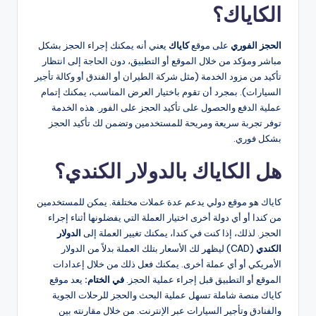
الكاياك؟
الحجز الفوري
على موقع
كاياك
يعني أنه يمكنك إجراء الحجز بشكل
مباشر ومؤكد من خلال الموقع أو التطبيق، دون الحاجة إلى انتظار
تأكيد من مزود الخدمة (مثل شركة الطيران أو الفندق أو وكالة تأجير
السيارات). بمجرد أن تقوم باختيار العرض المناسب، يمكنك إتمام
عملية الدفع والحصول على تأكيد الحجز على الفور. هذه الخدمة
توفر تجربة سريعة ومريحة للمستخدمين وتضمن لك تأكيد الحجز
بشكل فوري.
هل الكاياك بالدولار الكندي؟
كاياك هو موقع دولي يدعم عدة عملات مختلفة. يمكن للمستخدمين
من كندا أو أي دولة أخرى اختيار العملة التي يفضلونها أثناء إجراء
الحجز. لذلك، إذا كنت في كندا، يمكنك تغيير العملة إلى
الدولار
الكندي
(CAD) ليظهر لك الأسعار بتلك العملة بدلاً من الدولار
الأمريكي أو أي عملة أخرى. يمكنك فعل ذلك من خلال إعدادات
الموقع أو التطبيق قبل إجراء عملية الحجز.
في الختام:
يعد موقع
كاياك منصة شاملة تسهل عملية البحث والحجز للرحلات الجوية
والفنادق وتأجير السيارات عبر الإنترنت. من خلال مقارنته بين