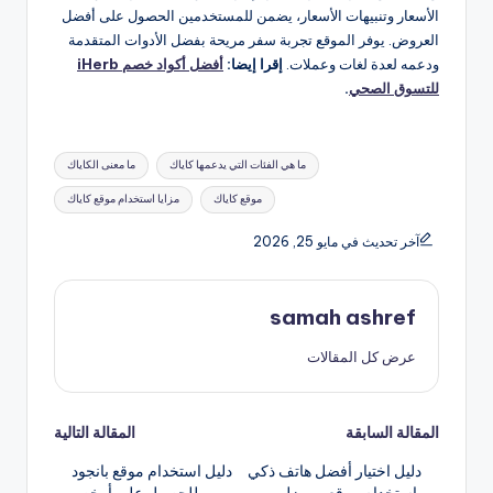
الأسعار وتنبيهات الأسعار، يضمن للمستخدمين الحصول على أفضل
العروض. يوفر الموقع تجربة سفر مريحة بفضل الأدوات المتقدمة
ودعمه لعدة لغات وعملات.
إقرا إيضا:
أفضل أكواد خصم iHerb
للتسوق الصحي
.
العلامات:
ما هي الفئات التي يدعمها كاياك
ما معنى الكاياك
موقع كاياك
مزايا استخدام موقع كاياك
آخر تحديث في مايو 25, 2026
samah ashref
عرض كل المقالات
تصفّح
المقالة السابقة
المقالة التالية
دليل اختيار أفضل هاتف ذكي
دليل استخدام موقع بانجود
المقالات