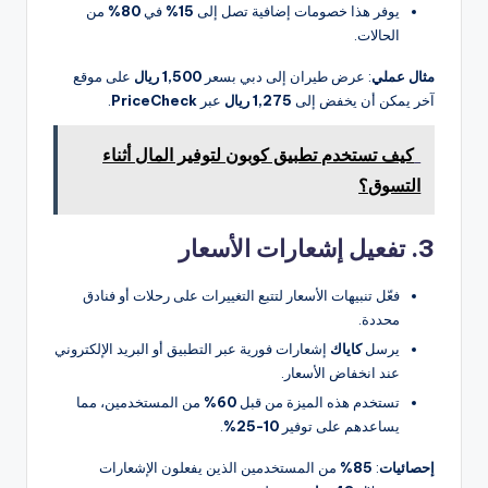
يوفر هذا خصومات إضافية تصل إلى
15%
في
80%
من
الحالات.
مثال عملي
: عرض طيران إلى دبي بسعر
1,500 ريال
على موقع
آخر يمكن أن يخفض إلى
1,275 ريال
عبر
PriceCheck
.
كيف تستخدم تطبيق كوبون لتوفير المال أثناء
التسوق؟
3. تفعيل إشعارات الأسعار
فعّل تنبيهات الأسعار لتتبع التغييرات على رحلات أو فنادق
محددة.
يرسل
كاياك
إشعارات فورية عبر التطبيق أو البريد الإلكتروني
عند انخفاض الأسعار.
تستخدم هذه الميزة من قبل
60%
من المستخدمين، مما
يساعدهم على توفير
10-25%
.
إحصائيات
:
85%
من المستخدمين الذين يفعلون الإشعارات