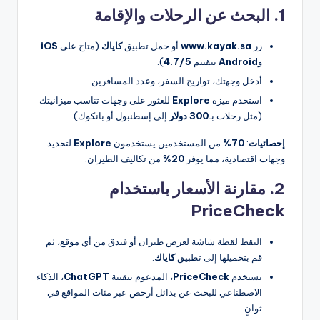
1. البحث عن الرحلات والإقامة
زر
www.kayak.sa
أو حمل تطبيق
كاياك
(متاح على
iOS
و
Android
بتقييم
4.7/5
).
أدخل وجهتك، تواريخ السفر، وعدد المسافرين.
استخدم ميزة
Explore
للعثور على وجهات تناسب ميزانيتك
(مثل رحلات بـ
300 دولار
إلى إسطنبول أو بانكوك).
إحصائيات
:
70%
من المستخدمين يستخدمون
Explore
لتحديد
وجهات اقتصادية، مما يوفر
20%
من تكاليف الطيران.
2. مقارنة الأسعار باستخدام
PriceCheck
التقط لقطة شاشة لعرض طيران أو فندق من أي موقع، ثم
قم بتحميلها إلى تطبيق
كاياك
.
يستخدم
PriceCheck
، المدعوم بتقنية
ChatGPT
، الذكاء
الاصطناعي للبحث عن بدائل أرخص عبر مئات المواقع في
ثوانٍ.