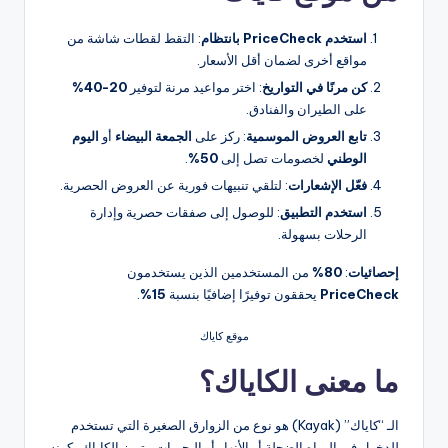
استخدم PriceCheck بانتظام
: التقط لقطات شاشة من
مواقع أخرى لضمان أقل الأسعار.
كن مرنًا في التواريخ
: اختر مواعيد مرنة لتوفير
20-40%
على الطيران والفنادق.
تابع العروض الموسمية
: ركز على
الجمعة البيضاء
أو
اليوم
الوطني
لخصومات تصل إلى
50%
.
فعّل الإشعارات
: لتلقي تنبيهات فورية عن العروض الحصرية.
استخدم التطبيق
: للوصول إلى صفقات حصرية وإدارة
الرحلات بسهولة.
إحصائيات
:
80%
من المستخدمين الذين يستخدمون
PriceCheck
يحققون توفيرًا إضافيًا بنسبة
15%
.
موقع كاياك
ما معنى الكاياك؟
الـ “كاياك” (Kayak) هو نوع من الزوارق الصغيرة التي تستخدم
للدخول في المياه الضحلة أو الأنهار أو البحيرات. يتميز الكاياك بكونه