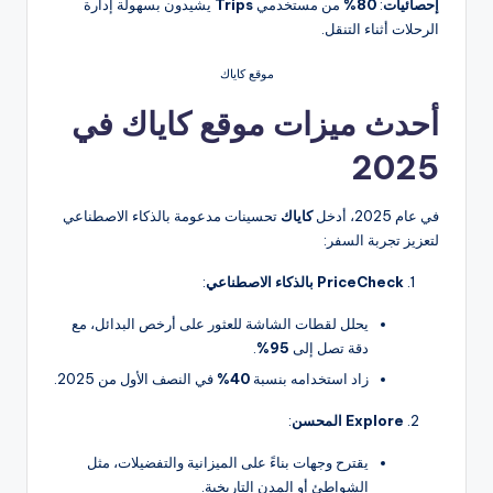
إحصائيات
:
80%
من مستخدمي
Trips
يشيدون بسهولة إدارة
الرحلات أثناء التنقل.
موقع كاياك
أحدث ميزات موقع كاياك في
2025
في عام 2025، أدخل
كاياك
تحسينات مدعومة بالذكاء الاصطناعي
لتعزيز تجربة السفر:
PriceCheck بالذكاء الاصطناعي
:
يحلل لقطات الشاشة للعثور على أرخص البدائل، مع
دقة تصل إلى
95%
.
زاد استخدامه بنسبة
40%
في النصف الأول من 2025.
Explore المحسن
:
يقترح وجهات بناءً على الميزانية والتفضيلات، مثل
الشواطئ أو المدن التاريخية.