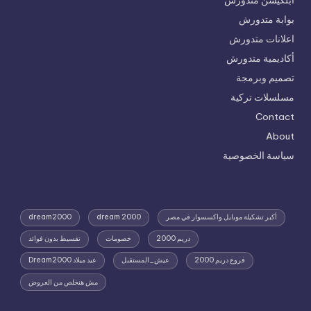
بوابة متدورش
اعلانات متدورش
أكاديمية متدورش
تصميم وبرمجة
مسلسلات تركية
Contact
About
سياسة الخصوصية
أكبر تشكيلة موبايل واكسسوار في مصر
dream 2000
dream2000
دريم 2000
خصومات
تقسيط بدون فوائد
فروع دريم 2000
عيش_المستقبل
عيد ميلاد Dream2000
مش هنخلص من العروض