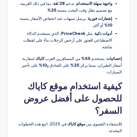
واجهة سهلة الاستخدام
: تدعم
28 لغة
، بما في ذلك العربية،
مع تصميم يقلل وقت البحث بنسبة
25%
.
إشعارات فورية
: يرسل تنبيهات عند انخفاض الأسعار بنسبة
10%
أو أكثر.
أدوات ذكية
: مثل
PriceCheck
، الذي يستخدم الذكاء
الاصطناعي للعثور على أرخص الرحلات بناءً على لقطات
شاشة.
إحصائيات
: يستخدم
65%
من المسافرين العرب
كاياك
لمقارنة
أسعار الطيران، بينما يركز
25%
على الفنادق و
10%
على تأجير
السيارات.
كيفية استخدام موقع كاياك
للحصول على أفضل عروض
السفر؟
للاستفادة القصوى من
موقع كاياك
في 2025، اتبع هذه الخطوات
المحدثة: