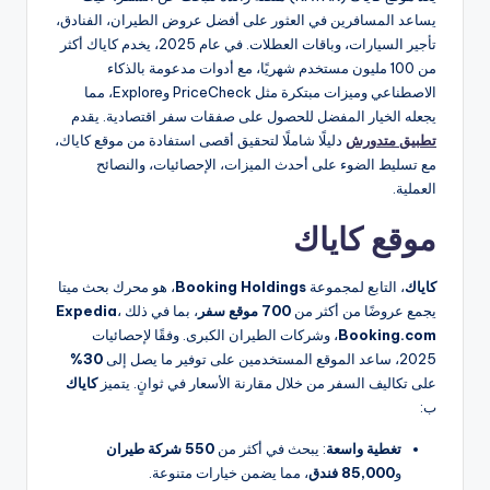
يساعد المسافرين في العثور على أفضل عروض الطيران، الفنادق،
تأجير السيارات، وباقات العطلات. في عام 2025، يخدم كاياك أكثر
من 100 مليون مستخدم شهريًا، مع أدوات مدعومة بالذكاء
الاصطناعي وميزات مبتكرة مثل PriceCheck وExplore، مما
يجعله الخيار المفضل للحصول على صفقات سفر اقتصادية. يقدم
تطبيق متدورش
دليلًا شاملًا لتحقيق أقصى استفادة من موقع كاياك،
مع تسليط الضوء على أحدث الميزات، الإحصائيات، والنصائح
العملية.
موقع كاياك
كاياك
، التابع لمجموعة
Booking Holdings
، هو محرك بحث ميتا
يجمع عروضًا من أكثر من
700 موقع سفر
، بما في ذلك
،
Expedia
Booking.com
، وشركات الطيران الكبرى. وفقًا لإحصائيات
2025، ساعد الموقع المستخدمين على توفير ما يصل إلى
30%
على تكاليف السفر من خلال مقارنة الأسعار في ثوانٍ. يتميز
كاياك
ب:
تغطية واسعة
: يبحث في أكثر من
550 شركة طيران
و
85,000 فندق
، مما يضمن خيارات متنوعة.