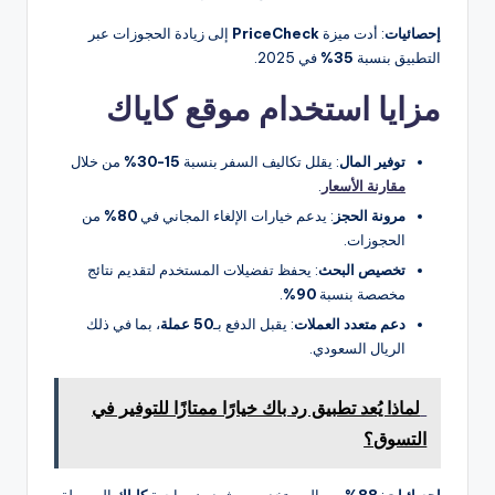
إحصائيات
: أدت ميزة
PriceCheck
إلى زيادة الحجوزات عبر
التطبيق بنسبة
35%
في 2025.
مزايا استخدام موقع كاياك
توفير المال
: يقلل تكاليف السفر بنسبة
15-30%
من خلال
مقارنة الأسعار
.
مرونة الحجز
: يدعم خيارات الإلغاء المجاني في
80%
من
الحجوزات.
تخصيص البحث
: يحفظ تفضيلات المستخدم لتقديم نتائج
مخصصة بنسبة
90%
.
دعم متعدد العملات
: يقبل الدفع بـ
50 عملة
، بما في ذلك
الريال السعودي.
لماذا يُعد تطبيق رد باك خيارًا ممتازًا للتوفير في
التسوق؟
إحصائيات
:
88%
من المستخدمين يشيدون بواجهة
كاياك
البسيطة،