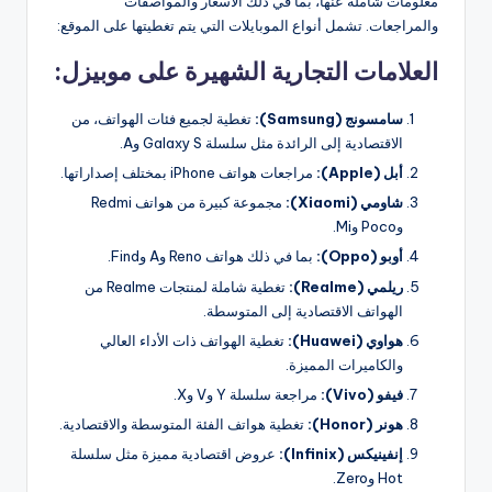
معلومات شاملة عنها، بما في ذلك الأسعار والمواصفات
والمراجعات. تشمل أنواع الموبايلات التي يتم تغطيتها على الموقع:
العلامات التجارية الشهيرة على موبيزل:
سامسونج (Samsung):
تغطية لجميع فئات الهواتف، من
الاقتصادية إلى الرائدة مثل سلسلة Galaxy S وA.
أبل (Apple):
مراجعات هواتف iPhone بمختلف إصداراتها.
شاومي (Xiaomi):
مجموعة كبيرة من هواتف Redmi
وPoco وMi.
أوبو (Oppo):
بما في ذلك هواتف Reno وA وFind.
ريلمي (Realme):
تغطية شاملة لمنتجات Realme من
الهواتف الاقتصادية إلى المتوسطة.
هواوي (Huawei):
تغطية الهواتف ذات الأداء العالي
والكاميرات المميزة.
فيفو (Vivo):
مراجعة سلسلة Y وV وX.
هونر (Honor):
تغطية هواتف الفئة المتوسطة والاقتصادية.
إنفينيكس (Infinix):
عروض اقتصادية مميزة مثل سلسلة
Hot وZero.