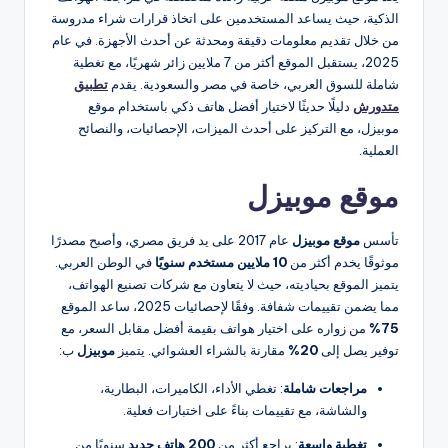
الذكية، حيث يساعد المستخدمين على اتخاذ قرارات شراء مدروسة
من خلال تقديم معلومات دقيقة ومحدثة عن أحدث الأجهزة. في عام
2025، يستقبل الموقع أكثر من 7 ملايين زائر شهريًا، مع تغطية
شاملة للسوق العربي، خاصة في مصر والسعودية. يقدم
تطبيق
متدورش
دليلًا حديثًا لاختيار أفضل هاتف ذكي باستخدام موقع
موبيزل، مع التركيز على أحدث الميزات، الإحصائيات، والنصائح
العملية.
موقع موبيزل
تأسس
موقع موبيزل
عام 2017 على يد فريق مصري، وأصبح مصدرًا
موثوقًا يخدم أكثر من
10 ملايين مستخدم سنويًا
في الوطن العربي.
يتميز الموقع بحياديته، حيث لا يتعاون مع شركات تصنيع الهواتف،
مما يضمن تقييمات شفافة. وفقًا لإحصائيات 2025، ساعد الموقع
75%
من زواره على اختيار هواتف بقيمة أفضل مقابل السعر، مع
توفير يصل إلى
20%
مقارنة بالشراء العشوائي. يتميز
موبيزل
ب:
مراجعات شاملة
: تغطي الأداء، الكاميرات، البطارية،
والشاشة، مع تقييمات بناءً على اختبارات فعلية.
تغطية واسعة
: يراجع أكثر من
200 هاتف جديد
سنويًا من