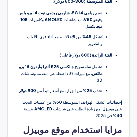
الفئة المتوسطة (300-600 دولار)
:
تضم
ريلمي 14 5G
،
شاومي ريدمي نوت 14 برو بلس
،
و
فيفو V50
، مع شاشات
AMOLED
وكاميرات
108
ميجابكسل
.
تُشكل
45%
من الإعلانات، مع أداء قوي للألعاب
والتصوير.
الفئة الرائدة (600 دولار فأعلى)
:
تشمل
سامسونج جالكسي S25 ألترا
و
آيفون 16 برو
ماكس
، مع ميزات ذكاء اصطناعي متقدمة وشاشات
.
3D
تجذب
25%
من الزوار، مع أسعار تبدأ من
900 دولار
.
إحصائيات
: تُشكل الهواتف المتوسطة
60%
من عمليات البحث
على
موبيزل
، مع زيادة الطلب على شاشات
AMOLED
بنسبة
40%
في 2025.
مزايا استخدام موقع موبيزل