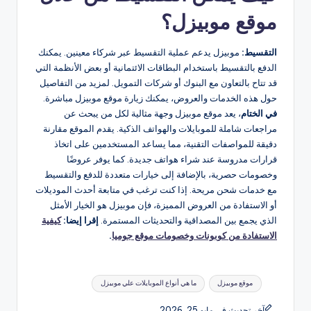
موقع موبيزل؟
التقسيط:
موبيزل يدعم عملية التقسيط عبر شركاء معينين. يمكنك
الدفع بالتقسيط باستخدام البطاقات الائتمانية أو بعض الأنظمة التي
قد تتاح بالتعاون مع البنوك أو شركات التمويل. لمزيد من التفاصيل
حول هذه الخدمات والعروض، يمكنك زيارة موقع موبيزل مباشرة.
في الختام
، يعد موقع موبيزل وجهة مثالية لكل من يبحث عن
مراجعات شاملة للموبايلات والهواتف الذكية. يقدم الموقع مقارنة
دقيقة للمواصفات التقنية، مما يساعد المستخدمين على اتخاذ
قرارات مدروسة عند شراء هواتف جديدة. كما يوفر عروضًا
وخصومات حصرية، بالإضافة إلى خيارات متعددة للدفع والتقسيط
مع خدمات شحن مريحة. إذا كنت ترغب في متابعة أحدث الموديلات
أو الاستفادة من العروض المميزة، فإن موبيزل هو الخيار الأمثل
الذي يجمع بين المصداقية والتحديثات المستمرة.
إقرا إيضا:
كيفية
الاستفادة من كوبونات وخصومات موقع جوميا
.
العلامات:
موقع موبيزل
ما هي أنواع الموبايلات علي موبيزل
آخر تحديث في مايو 25, 2026