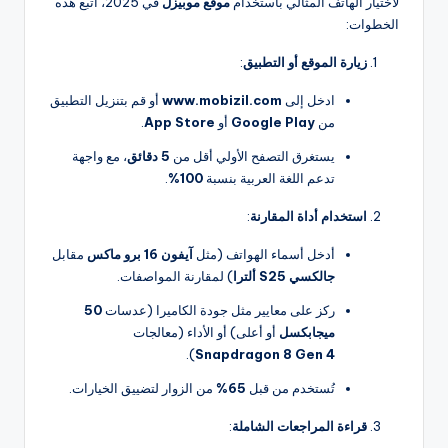
لاختيار الهاتف المثالي باستخدام
موقع موبيزل
في 2025، اتبع هذه
الخطوات:
زيارة الموقع أو التطبيق
:
ادخل إلى
www.mobizil.com
أو قم بتنزيل التطبيق
من
Google Play
أو
App Store
.
يستغرق التصفح الأولي أقل من
5 دقائق
، مع واجهة
تدعم اللغة العربية بنسبة
100%
.
استخدام أداة المقارنة
:
أدخل أسماء الهواتف (مثل
آيفون 16 برو ماكس
مقابل
جالكسي S25 ألترا
) لمقارنة المواصفات.
ركز على معايير مثل جودة الكاميرا (عدسات
50
ميجابكسل
أو أعلى) أو الأداء (معالجات
).
Snapdragon 8 Gen 4
تُستخدم من قبل
65%
من الزوار لتضييق الخيارات.
قراءة المراجعات الشاملة
: