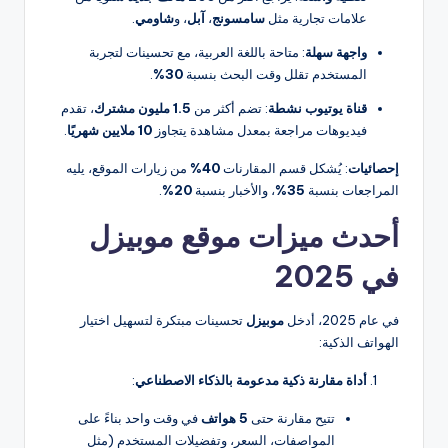
علامات تجارية مثل
سامسونج
،
آبل
، و
شاومي
.
واجهة سهلة
: متاحة باللغة العربية، مع تحسينات لتجربة
المستخدم تقلل وقت البحث بنسبة
30%
.
قناة يوتيوب نشطة
: تضم أكثر من
1.5 مليون مشترك
، تقدم
فيديوهات مراجعة بمعدل مشاهدة يتجاوز
10 ملايين شهريًا
.
إحصائيات
: يُشكل قسم المقارنات
40%
من زيارات الموقع، يليه
المراجعات بنسبة
35%
، والأخبار بنسبة
20%
.
أحدث ميزات موقع موبيزل
في 2025
في عام 2025، أدخل
موبيزل
تحسينات مبتكرة لتسهيل اختيار
الهواتف الذكية:
أداة مقارنة ذكية مدعومة بالذكاء الاصطناعي
:
تتيح مقارنة حتى
5 هواتف
في وقت واحد بناءً على
المواصفات، السعر، وتفضيلات المستخدم (مثل