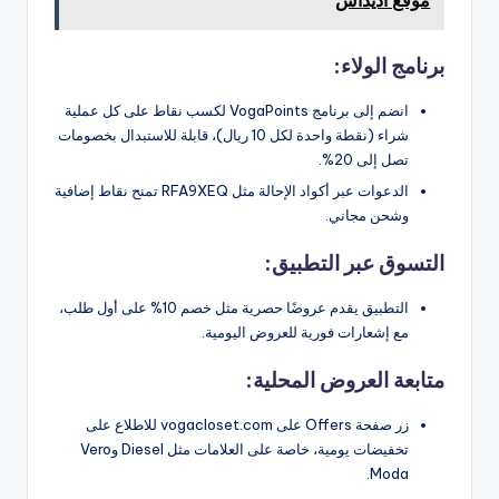
موقع أديداس
برنامج الولاء:
انضم إلى برنامج VogaPoints لكسب نقاط على كل عملية
شراء (نقطة واحدة لكل 10 ريال)، قابلة للاستبدال بخصومات
تصل إلى 20%.
الدعوات عبر أكواد الإحالة مثل RFA9XEQ تمنح نقاط إضافية
وشحن مجاني.
التسوق عبر التطبيق:
التطبيق يقدم عروضًا حصرية مثل خصم 10% على أول طلب،
مع إشعارات فورية للعروض اليومية.
متابعة العروض المحلية:
زر صفحة Offers على vogacloset.com للاطلاع على
تخفيضات يومية، خاصة على العلامات مثل Diesel وVero
Moda.