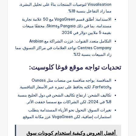
Visualisation لتوصيات المنتجات بناءً على تحليل البشرة،
مما زاد التفاعل بنسبة 18%.
الاستدامة: أطلق قسم VogaGreen مع 50 علامة تجارية
مستدامة، بما في ذلك Pangaia وSkims، محققًا مبيعات
بقيمة 5 ملايين دولار في 2024.
التكامل متعدد القنوات: عززت الشراكة مع Arabian
Centres Company تواجد العلامات في مراكز التسوق، مما
زاد المبيعات بنسبة 12%.
تحديات تواجه موقع فوغا كلوسيت:
المنافسة: يواجه منافسة من منصات مثل Ounass
وFarfetch، لكنه يحافظ على تميزه عبر الأسعار التنافسية.
تكاليف الشحن: ارتفاع تكاليف الشحن في دول الخليج بنسبة
8% في 2024، لكن الشراكات مع سمسا خففت الأثر.
تغيرات السوق: التحول نحو الأزياء المستدامة يتطلب
استثمارات إضافية، لكن VogaGreen عزز مكانة الموقع.
أفضل العروض وكيفية استخدام كوبونات سوق