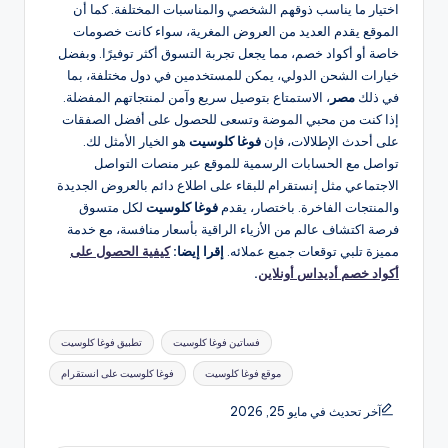
اختيار ما يناسب ذوقهم الشخصي والمناسبات المختلفة. كما أن
الموقع يقدم العديد من العروض المغرية، سواء كانت خصومات
خاصة أو أكواد خصم، مما يجعل تجربة التسوق أكثر توفيرًا. وبفضل
خيارات الشحن الدولي، يمكن للمستخدمين في دول مختلفة، بما
في ذلك
مصر
، الاستمتاع بتوصيل سريع وآمن لمنتجاتهم المفضلة.
إذا كنت من محبي الموضة وتسعى للحصول على أفضل الصفقات
على أحدث الإطلالات، فإن
فوغا كلوسيت
هو الخيار الأمثل لك.
تواصل مع الحسابات الرسمية للموقع عبر منصات التواصل
الاجتماعي مثل إنستقرام للبقاء على اطلاع دائم بالعروض الجديدة
والمنتجات الفاخرة. باختصار، يقدم
فوغا كلوسيت
لكل متسوق
فرصة اكتشاف عالم من الأزياء الراقية بأسعار منافسة، مع خدمة
مميزة تلبي توقعات جميع عملائه.
إقرا إيضا:
كيفية الحصول على
أكواد خصم أديداس أونلاين
.
العلامات:
فساتين فوغا كلوسيت
تطبيق فوغا كلوسيت
موقع فوغا كلوسيت
فوغا كلوسيت على انستقرام
آخر تحديث في مايو 25, 2026