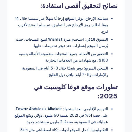
نصائح لتحقيق أقصى استفادة:
سياسة الإرجاع: يوفر الموقع إرجاعًا سهلاً عبر سمسا خلال 14
يومًا. اطلب رمز الإرجاع عبر التطبيق، ثم سلم المنتج لأقرب
فرع.
التسوق الذكي: استخدم ميزة Wishlist لتتبع المنتجات، حيث
يُرسل الموقع إشعارات عند توفر تخفيضات عليها.
التحقق من الأصالة: جميع المنتجات مضمونة الأصالة بنسبة
100%، مع شهادات من العلامات التجارية.
الشحن السريع: يوفر شحنًا خلال 3-5 أيام في السعودية
والإمارات، و5-7 أيام لباقي دول الخليج.
تطورات موقع فوغا كلوسيت في
2025:
التوسع الإقليمي: بعد استحواذ Fawaz Abdulaziz Alhokair
على حصة 51% في 2021 بقيمة 60 مليون دولار، وسّع الموقع
عملياته في السعودية، محققًا 2 مليون مستخدم جديد.
التكنولوجيا: أدخل الموقع أدوات ذكاء اصطناعي مثل Skin