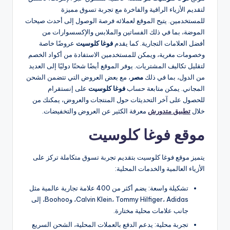
لتقديم الأزياء الراقية والفاخرة مع تجربة تسوق مميزة
للمستخدمين. يتيح الموقع لعملائه فرصة الوصول إلى أحدث صيحات
الموضة، بما في ذلك الفساتين والملابس والإكسسوارات من
أفضل العلامات التجارية. كما يقدم
فوغا كلوسيت
عروضًا خاصة
وخصومات مغرية، ويمكن للمستخدمين الاستفادة من أكواد الخصم
لتقليل تكاليف المشتريات. يوفر الموقع أيضًا شحنًا دوليًا إلى العديد
من الدول، بما في ذلك
مصر
، مع بعض العروض التي تتضمن الشحن
المجاني. يمكن متابعة حساب
فوغا كلوسيت
على إنستقرام
للحصول على آخر التحديثات حول المنتجات والعروض، يمكنك من
خلال
تطبيق متدورش
معرفة الكثير عن العروض والتخفيضات.
موقع فوغا كلوسيت
يتميز موقع فوغا كلوسيت بتقديم تجربة تسوق متكاملة تركز على
الأزياء العالمية والخدمات المحلية:
تشكيلة واسعة: يضم أكثر من 400 علامة تجارية عالمية مثل
Calvin Klein، Tommy Hilfiger، Adidas، وBoohoo، إلى
جانب علامات محلية مختارة.
تجربة محلية: يدعم الدفع بالعملات المحلية، الشحن السريع