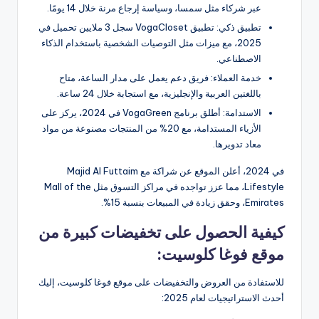
عبر شركاء مثل سمسا، وسياسة إرجاع مرنة خلال 14 يومًا.
تطبيق ذكي: تطبيق VogaCloset سجل 3 ملايين تحميل في
2025، مع ميزات مثل التوصيات الشخصية باستخدام الذكاء
الاصطناعي.
خدمة العملاء: فريق دعم يعمل على مدار الساعة، متاح
باللغتين العربية والإنجليزية، مع استجابة خلال 24 ساعة.
الاستدامة: أطلق برنامج VogaGreen في 2024، يركز على
الأزياء المستدامة، مع 20% من المنتجات مصنوعة من مواد
معاد تدويرها.
في 2024، أعلن الموقع عن شراكة مع Majid Al Futtaim
Lifestyle، مما عزز تواجده في مراكز التسوق مثل Mall of the
Emirates، وحقق زيادة في المبيعات بنسبة 15%.
كيفية الحصول على تخفيضات كبيرة من
موقع فوغا كلوسيت:
للاستفادة من العروض والتخفيضات على موقع فوغا كلوسيت، إليك
أحدث الاستراتيجيات لعام 2025: