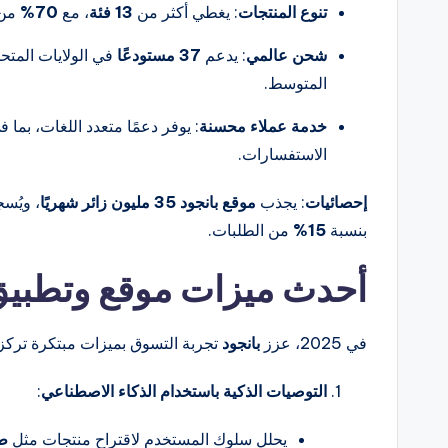
تنوع المنتجات
: يغطي أكثر من
13 فئة
، مع
70%
من 
شحن عالمي
: يدعم
37 مستودعًا
في الولايات المتحد
المتوسط.
خدمة عملاء محسنة
: يوفر دعمًا متعدد اللغات، بما 
الاستفسارات.
إحصائيات
: يجذب
موقع بانجود
35 مليون زائر شهريًا
، ويُس
بنسبة
15%
من الطلبات.
أحدث ميزات موقع وتطبيق با
في 2025، عزز
بانجود
تجربة التسوق بميزات مبتكرة تركز 
التوصيات الذكية باستخدام الذكاء الاصطناعي
:
يحلل سلوك المستخدم لاقتراح منتجات مثل
طا