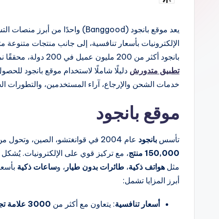
النشر
بواسطة
يعد موقع بانجود (Banggood) واحدًا 
بانجود أكثر من 200 مليون عميل في 200 دولة، محققًا نموًا بنسبة 20% في مبيعات الإلكترونيات مقارنة بـ2024. يقدم
تطبيق متدورش
دليلًا شاملًا لاستخدام موقع بانجود للحص
خدمات الشحن والإرجاع، آراء المستخدمين، والتطورات الح
موقع بانجود
تأسس
بانجود
عام 2004 في قوانغتشو، الصين، وتحول من متجر صغير لقطع الكمبيوتر إلى منصة عالمية تضم أكثر من
150,000 منتج
، مع تركيز قوي على الإلكترونيات. يُشكل
مثل
هواتف ذكية
،
طائرات بدون طيار
، و
ساعات ذكية
بأسعا
أبرز المزايا تشمل:
أسعار تنافسية
: يتعاون مع أكثر من
3000 علامة تجارية