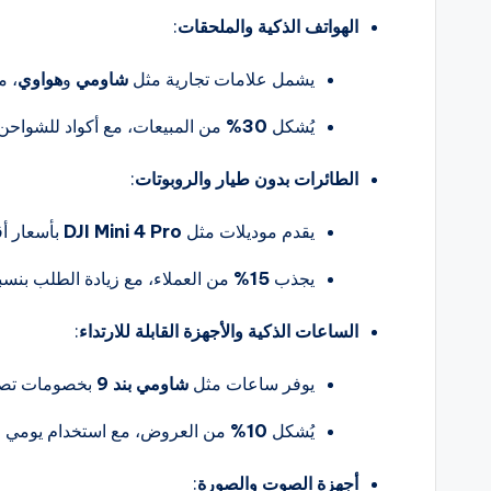
الهواتف الذكية والملحقات
:
يشمل علامات تجارية مثل
شاومي
و
هواوي
، 
يُشكل
30%
من المبيعات، مع أكواد للشواحن
الطائرات بدون طيار والروبوتات
:
يقدم موديلات مثل
DJI Mini 4 Pro
بأسعار أ
يجذب
15%
من العملاء، مع زيادة الطلب بنس
الساعات الذكية والأجهزة القابلة للارتداء
:
يوفر ساعات مثل
شاومي بند 9
بخصومات تص
يُشكل
10%
من العروض، مع استخدام يومي 
أجهزة الصوت والصورة
: