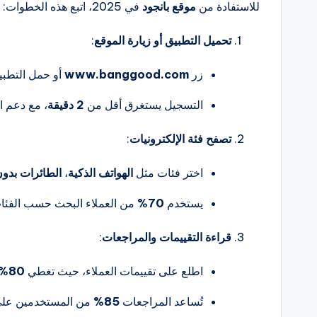
للاستفادة من
موقع بانجود
في 2025، اتبع هذه الخطوات:
تحميل التطبيق أو زيارة الموقع
:
زر
www.banggood.com
أو حمل التطب
التسجيل يستغرق أقل من
2 دقيقة
، مع دعم ال
تصفح فئة الإلكترونيات
:
اختر فئات مثل
الهواتف الذكية
،
الطائرات بدون
يستخدم
70%
من العملاء البحث حسب الفئات
قراءة التقييمات والمراجعات
:
اطلع على تقييمات العملاء، حيث تغطي
80%
تُساعد المراجعات
85%
من المستخدمين على 