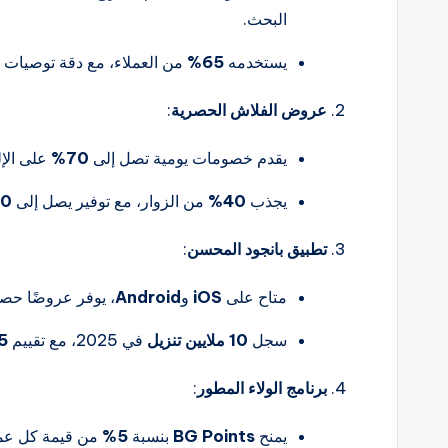
البحث.
يستخدمه
65%
من العملاء، مع دقة توصيات
عروض الفلاش الحصرية
:
يقدم خصومات يومية تصل إلى
70%
على الإل
يجذب
40%
من الزوار، مع توفير يصل إلى
100 
تطبيق بانجود المحسن
:
متاح على
iOS
و
Android
، يوفر عروضًا حص
سجل
10 ملايين تنزيل
في 2025، مع تقييم
5
برنامج الولاء المطور
:
يمنح
BG Points
بنسبة
5%
من قيمة كل عملي