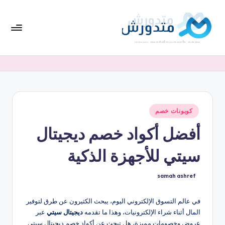
لتجاوز
لى
لمحتوى
تط
افضل
العروض
بي
والخصومات
ق
واحدث
كوبونات
مت
أكواد
نُشر
كوبونات خصم
دو
في
الخصم
أفضل أكواد خصم ديجيتال
ر
بشكل
متجدد
ش
سيتي للأجهزة الذكية
samah ashref
تمّ
النشر
بواسطة
في عالم التسوق الإلكتروني اليوم، يبحث الكثيرون عن طرق لتوفير
المال أثناء شراء الإلكترونيات، وهذا ما تقدمه
ديجيتال سيتي
عبر
عروض وخصومات مميزة، هل تبحث عن أكواد خصم ديجيتال سيتي