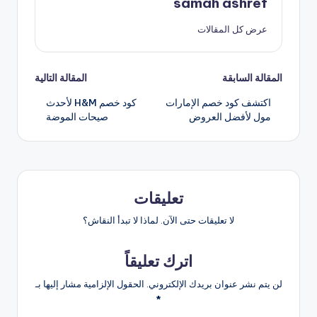
samah ashref
عرض كل المقالات
تصفّح
المقالة السابقة
المقالة التالية
اكتشف كود خصم الإمارات
كود خصم H&M لأحدث
المقالات
مول لأفضل العروض
صيحات الموضة
تعليقات
لا تعليقات حتى الآن. لماذا لا تبدأ النقاش؟
اترك تعليقاً
لن يتم نشر عنوان بريدك الإلكتروني.
الحقول الإلزامية مشار إليها بـ
*