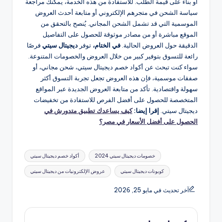
أو بناءً على قيمة الطلب. للاستفادة من هذه الخدمة، يمكنك مراجعة
سياسة الشحن في متجرهم الإلكتروني أو متابعة أحدث العروض
الموسمية التي قد تشمل الشحن المجاني. يُنصح بالتحقق من
الموقع مباشرة أو من مصادر موثوقة للحصول على التفاصيل
الدقيقة حول العروض الحالية​.
في الختام،
توفر
ديجيتال سيتي
فرصًا
رائعة للتسوق بتوفير كبير من خلال العروض والخصومات المتنوعة.
سواء كنت تبحث عن أكواد خصم ديجيتال سيتي، شحن مجاني، أو
صفقات موسمية، فإن هذه العروض تجعل تجربة التسوق أكثر
سهولة واقتصادية. تأكد من متابعة العروض الجديدة عبر المواقع
المتخصصة للحصول على أفضل الفرص للاستفادة من تخفيضات
ديجيتال سيتي.
إقرا إيضا:
كيف يساعدك تطبيق متدورش في
الحصول على أفضل الأسعار في مصر؟
العلامات:
خصومات ديجيتال سيتي 2024
أكواد خصم ديجيتال سيتي
كوبونات ديجيتال سيتي
عروض الإلكترونيات من ديجيتال سيتي
آخر تحديث في مايو 25, 2026