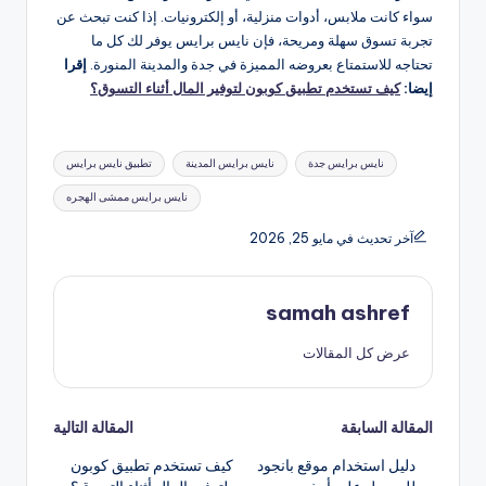
سواء كانت ملابس، أدوات منزلية، أو إلكترونيات. إذا كنت تبحث عن
تجربة تسوق سهلة ومريحة، فإن نايس برايس يوفر لك كل ما
تحتاجه للاستمتاع بعروضه المميزة في جدة والمدينة المنورة.
إقرا
إيضا:
كيف تستخدم تطبيق كوبون لتوفير المال أثناء التسوق؟
العلامات:
نايس برايس جدة
نايس برايس المدينة
تطبيق نايس برايس
نايس برايس ممشى الهجره
آخر تحديث في مايو 25, 2026
samah ashref
عرض كل المقالات
تصفّح
المقالة السابقة
المقالة التالية
دليل استخدام موقع بانجود
كيف تستخدم تطبيق كوبون
المقالات