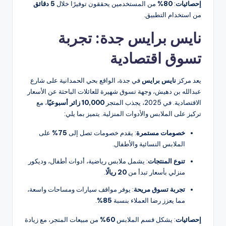
إحصائيات
:
80%
من المستخدمين يحققون توفيرًا خلال
5 دقائق
من استخدام التطبيق.
نايس برايس جدة: تجربة
تسوق اقتصادية
يعد مركز
نايس برايس
في جدة، الواقع بحي الحمدانية على شارع
عبدالله بن دهيش، وجهة تسوق شهيرة للعائلات الباحثة عن الأسعار
الاقتصادية. في 2025، يجذب المتجر
10,000 زائر أسبوعيًا
، مع
تركيز على الملابس والأدوات المنزلية. يتميز بما يلي:
خصومات مستمرة
: يقدم خصومات تصل إلى
75%
على
الملابس النسائية والأطفال.
تنوع المنتجات
: يشمل ملابس رياضية، أدوات أطفال، وديكور
منزلي بأسعار تبدأ من
20 ريالًا
.
تجربة تسوق مريحة
: يوفر مواقف سيارات ومساحات واسعة،
مما يعزز رضا العملاء بنسبة
85%
.
إحصائيات
: يشكل قسم الملابس
60%
من مبيعات المتجر، مع زيادة