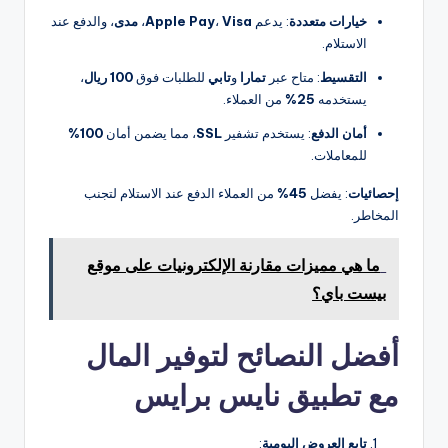
خيارات متعددة
: يدعم
Visa
،
Apple Pay
،
مدى
، والدفع عند
الاستلام.
التقسيط
: متاح عبر
تمارا
و
تابي
للطلبات فوق
100 ريال
،
يستخدمه
25%
من العملاء.
أمان الدفع
: يستخدم تشفير
SSL
، مما يضمن أمان
100%
للمعاملات.
إحصائيات
: يفضل
45%
من العملاء الدفع عند الاستلام لتجنب
المخاطر.
ما هي مميزات مقارنة الإلكترونيات على موقع
بيست باي؟
أفضل النصائح لتوفير المال
مع تطبيق نايس برايس
تابع العروض اليومية
: