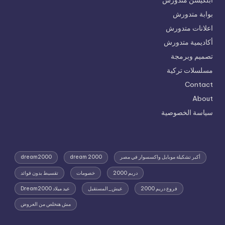
بوابة متدورش
اعلانات متدورش
أكاديمية متدورش
تصميم وبرمجة
مسلسلات تركية
Contact
About
سياسة الخصوصية
أكبر تشكيلة موبايل واكسسوار في مصر
dream 2000
dream2000
دريم 2000
خصومات
تقسيط بدون فوائد
فروع دريم 2000
عيش_المستقبل
عيد ميلاد Dream2000
مش هنخلص من العروض