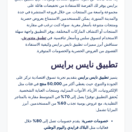
برايس يوفر لك الفرصة للاستفادة من تخفيضات هائلة على
مجموعة واسعة من المنتجات. من خلال فروعه المنتشرة في جدة
والمدينة المنورة، يمكن للمستخدمين الاستمتاع بعروض حصرية
ومنتجات متنوعة بأسعار مغرية. سواء كنت ترغب في مقارنة
المنتجات أو اكتشاف الماركات المختلفة، يوفر التطبيق واجهة سهلة
الاستخدام لتسوق سلس وبأسعار تنافسية. في
تطبيق متدورش
،
سنناقش أبرز مميزات تطبيق نايس برايس وكيفية الاستفادة
القصوى من العروض الحصرية والخصومات المتوفرة.
تطبيق نايس برايس
يتميز
تطبيق نايس برايس
بتقديم تجربة تسوق اقتصادية تركز على
الجودة والتنوع، حيث يغطي أكثر من
50,000 منتج
في فئات مثل
الإلكترونيات، الأزياء، الأدوات المنزلية، ومنتجات العناية الشخصية.
يُحقق التطبيق توفيرًا يصل إلى
70%
في المتوسط مقارنة بالمتاجر
التقليدية، مع عروض يومية تجذب
60%
من المستخدمين. أبرز
المزايا تشمل:
خصومات حصرية
: يقدم خصومات تصل إلى
80%
خلال
فعاليات مثل
البلاك فرايدي
و
اليوم الوطني
.