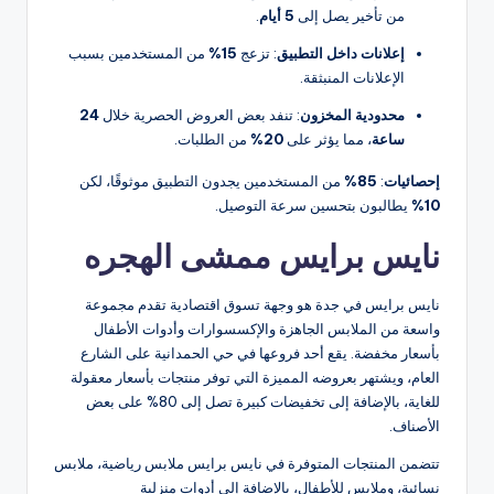
من تأخير يصل إلى
5 أيام
.
إعلانات داخل التطبيق
: تزعج
15%
من المستخدمين بسبب
الإعلانات المنبثقة.
محدودية المخزون
: تنفد بعض العروض الحصرية خلال
24
ساعة
، مما يؤثر على
20%
من الطلبات.
إحصائيات
:
85%
من المستخدمين يجدون التطبيق موثوقًا، لكن
10%
يطالبون بتحسين سرعة التوصيل.
نايس برايس ممشى الهجره
نايس برايس في جدة هو وجهة تسوق اقتصادية تقدم مجموعة
واسعة من الملابس الجاهزة والإكسسوارات وأدوات الأطفال
بأسعار مخفضة. يقع أحد فروعها في حي الحمدانية على الشارع
العام، ويشتهر بعروضه المميزة التي توفر منتجات بأسعار معقولة
للغاية، بالإضافة إلى تخفيضات كبيرة تصل إلى 80% على بعض
الأصناف​.
تتضمن المنتجات المتوفرة في نايس برايس ملابس رياضية، ملابس
نسائية، وملابس للأطفال، بالإضافة إلى أدوات منزلية