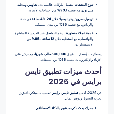
تنوع المنتجات
: يشمل ماركات عالمية مثل
شاومي
ومحلية
مثل
نون
، مع تغطية لـ
90%
من احتياجات الأسرة.
توصيل سريع
: يوفر توصيلًا خلال
24-48 ساعة
في جدة
والرياض، مع تغطية
95%
من مدن المملكة.
خدمة عملاء متطورة
: يدعم التواصل عبر الدردشة المباشرة
والواتساب، مع استجابة خلال
12 ساعة
لـ
85%
من
الاستفسارات.
إحصائيات
: يُسجل التطبيق
500,000 طلب شهريًا
، مع تركيز على
الأزياء والإلكترونيات بنسبة
65%
من المبيعات.
أحدث ميزات تطبيق نايس
برايس في 2025
في 2025، أدخل
تطبيق نايس برايس
تحسينات مبتكرة لتعزيز
تجربة التسوق وتوفير المال:
محرك بحث ذكي مدعوم بالذكاء الاصطناعي
: