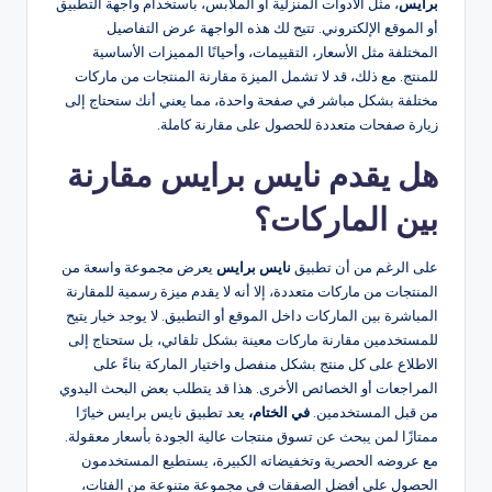
برايس
، مثل الأدوات المنزلية أو الملابس، باستخدام واجهة التطبيق
أو الموقع الإلكتروني. تتيح لك هذه الواجهة عرض التفاصيل
المختلفة مثل الأسعار، التقييمات، وأحيانًا المميزات الأساسية
للمنتج. مع ذلك، قد لا تشمل الميزة مقارنة المنتجات من ماركات
مختلفة بشكل مباشر في صفحة واحدة، مما يعني أنك ستحتاج إلى
زيارة صفحات متعددة للحصول على مقارنة كاملة​.
هل يقدم نايس برايس مقارنة
بين الماركات؟
على الرغم من أن تطبيق
نايس برايس
يعرض مجموعة واسعة من
المنتجات من ماركات متعددة، إلا أنه لا يقدم ميزة رسمية للمقارنة
المباشرة بين الماركات داخل الموقع أو التطبيق. لا يوجد خيار يتيح
للمستخدمين مقارنة ماركات معينة بشكل تلقائي، بل ستحتاج إلى
الاطلاع على كل منتج بشكل منفصل واختيار الماركة بناءً على
المراجعات أو الخصائص الأخرى. هذا قد يتطلب بعض البحث اليدوي
من قبل المستخدمين​.
في الختام،
يعد تطبيق نايس برايس خيارًا
ممتازًا لمن يبحث عن تسوق منتجات عالية الجودة بأسعار معقولة.
مع عروضه الحصرية وتخفيضاته الكبيرة، يستطيع المستخدمون
الحصول على أفضل الصفقات في مجموعة متنوعة من الفئات،