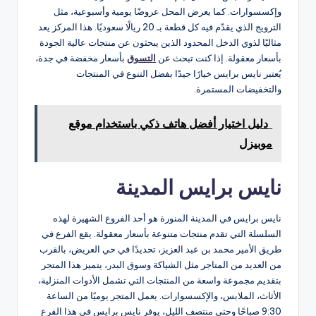
وإكسسوارات. كما يعرض المحل عروضًا يومية وأسبوعية، مثل
الترويج الذي يقدّم فيه كل قطعة بـ 20 ريالًا سعوديًا. هذا المركز يعد
مثاليًا لذوي الدخل المحدود الذين يبحثون عن منتجات عالية الجودة
بأسعار معقولة​. إذا كنت تبحث عن
التسوق
بأسعار مخفضة في جدة،
يُعتبر نايس برايس خيارًا جيدًا بفضل التنوع في المنتجات
والتخفيضات المستمرة.
دليل اختيار أفضل هاتف ذكي باستخدام موقع
موبيزل
نايس برايس المدينة
نايس برايس في المدينة المنورة هو أحد الفروع الشهيرة لهذه
السلسلة التي تقدم منتجات متنوعة بأسعار معقولة. يقع الفرع في
طريق الأمير محمد بن عبد العزيز، تحديدًا في حي العريض، بالقرب
من العديد من المتاجر مثل الشياكة وسوق البدر​، يتميز هذا المتجر
بتقديم مجموعة واسعة من المنتجات التي تشمل الأدوات المنزلية،
الأثاث، الملابس، والإكسسوارات​. يعمل المتجر يوميًا من الساعة
9:30 صباحًا وحتى منتصف الليل​، يوفر نايس برايس في هذا الفرع