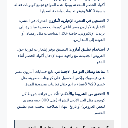
أكواد الخصم المحدثة يوميًا. هذه المواقع تجمع كوبونات فعالة
بنسبة 100% وتوفر تعليمات واضحة لتفعيلها.
التسجيل في النشرة الإخبارية لأمازون
: اشترك في النشرة
الإخبارية لأمازون مصر لتلقي كوبونات حصرية مباشرة إلى
بريدك الإلكتروني، خاصة خلال المناسبات مثل رمضان أو
العودة إلى المدارس.
استخدام تطبيق أمازون
: التطبيق يوفر إشعارات فورية حول
العروض الجديدة، مع واجهة سهلة لإدخال أكواد الخصم أثناء
الدفع.
متابعة وسائل التواصل الاجتماعي
: تابع حسابات أمازون مصر
على فيسبوك وإكس للحصول على كوبونات حصرية، مثل
خصم 20% لأعضاء برايم خلال فعاليات محدودة المدة.
التحقق من الشروط والأحكام
: تأكد من قراءة شروط كل
كوبون، مثل الحد الأدنى للشراء (مثل 300 جنيه مصري
لبعض العروض) أو تاريخ انتهاء الصلاحية، لتجنب عدم تطبيق
الخصم.
كوبون خصم كورة وفر على منتجات الرياضة