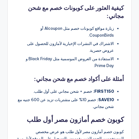
كيفية العثور على كوبونات خصم مع شحن
مجاني:
زيارة مواقع كوبونات خصم مثل Alcoupon أو
CouponBirds.
الاشتراك في النشرات الإخبارية لأمازون للحصول على
عروض حصرية.
الاستفادة من العروض الموسمية مثل Black Friday و
Prime Day.
أمثلة على أكواد خصم مع شحن مجاني:
FIRST150:
خصم + شحن مجاني على أول طلب.
SAVE10:
خصم 10% على مشتريات تزيد عن 600 جنيه مع
شحن مجاني.
كوبون خصم أمازون مصر أول طلب
كوبون خصم أمازون مصر لأول طلب هو عرض مخصص
للمستخدمين الجدد الذين يقومون بالتسجيل على الموقع لأول مرة.