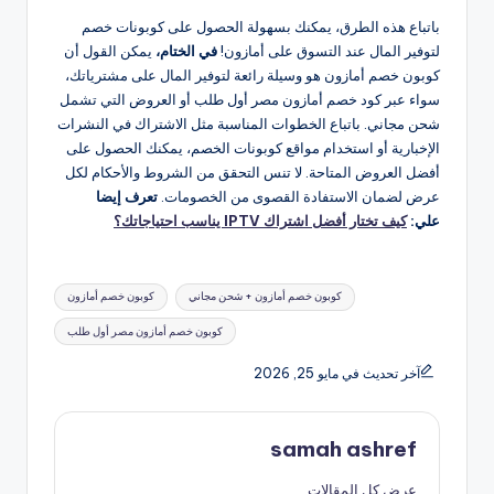
باتباع هذه الطرق، يمكنك بسهولة الحصول على كوبونات خصم
لتوفير المال عند التسوق على أمازون!
في الختام،
يمكن القول أن
كوبون خصم أمازون هو وسيلة رائعة لتوفير المال على مشترياتك،
سواء عبر كود خصم أمازون مصر أول طلب أو العروض التي تشمل
شحن مجاني. باتباع الخطوات المناسبة مثل الاشتراك في النشرات
الإخبارية أو استخدام مواقع كوبونات الخصم، يمكنك الحصول على
أفضل العروض المتاحة. لا تنس التحقق من الشروط والأحكام لكل
عرض لضمان الاستفادة القصوى من الخصومات.
تعرف إيضا
علي:
كيف تختار أفضل اشتراك IPTV يناسب احتياجاتك؟
العلامات:
كوبون خصم أمازون + شحن مجاني
كوبون خصم أمازون
كوبون خصم أمازون مصر أول طلب
آخر تحديث في مايو 25, 2026
samah ashref
عرض كل المقالات