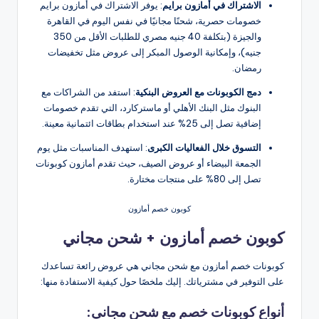
الاشتراك في أمازون برايم
: يوفر الاشتراك في أمازون برايم
خصومات حصرية، شحنًا مجانيًا في نفس اليوم في القاهرة
والجيزة (بتكلفة 40 جنيه مصري للطلبات الأقل من 350
جنيه)، وإمكانية الوصول المبكر إلى عروض مثل تخفيضات
رمضان.
دمج الكوبونات مع العروض البنكية
: استفد من الشراكات مع
البنوك مثل البنك الأهلي أو ماستركارد، التي تقدم خصومات
إضافية تصل إلى 25% عند استخدام بطاقات ائتمانية معينة.
التسوق خلال الفعاليات الكبرى
: استهدف المناسبات مثل يوم
الجمعة البيضاء أو عروض الصيف، حيث تقدم أمازون كوبونات
تصل إلى 80% على منتجات مختارة.
كوبون خصم أمازون
كوبون خصم أمازون + شحن مجاني
كوبونات خصم أمازون مع شحن مجاني هي عروض رائعة تساعدك
على التوفير في مشترياتك. إليك ملخصًا حول كيفية الاستفادة منها:
أنواع كوبونات خصم مع شحن مجاني: