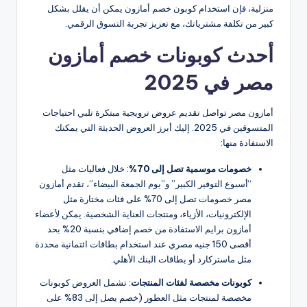
منزلية، فإن استخدام كوبون خصم أمازون يمكن أن يقلل بشكل
كبير من تكلفة مشترياتك، مع تعزيز تجربة التسوق الرقمي.
أحدث كوبونات خصم أمازون
مصر في 2025
أمازون مصر تواصل تقديم عروض ترويجية مبتكرة تلبي احتياجات
المتسوقين في 2025. إليك أبرز العروض الحديثة التي يمكنك
الاستفادة منها:
خصومات موسمية تصل إلى 70%
: خلال فعاليات مثل
“أسبوع التوفير الكبير” و”يوم الجمعة البيضاء”، تقدم أمازون
مصر خصومات تصل إلى 70% على فئات مختارة مثل
الإلكترونيات، الأزياء، ومنتجات العناية الشخصية. يمكن لأعضاء
أمازون برايم الاستفادة من خصم إضافي بنسبة 20% بحد
أقصى 150 جنيه مصري عند استخدام بطاقات ائتمانية محددة
مثل ماستركارد أو بطاقات البنك الأهلي.
كوبونات مخصصة لفئات المنتجات
: تشمل العروض كوبونات
مخصصة لمنتجات مثل العطور (خصم يصل إلى 83% على