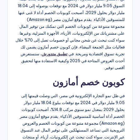
السوق 9.05 مليار دولار في 2024 مع توقعات بوصوله إلى 18.04
مليار دولار بحلول 2029، أصبحت كوبونات الخصم أداة لا غنى عنها
للمتسوقين الأذكياء. يقدم موقع أمازون مصر (Amazon.eg)
مجموعة متنوعة من كوبونات الخصم التي تمكنك من توفير المال
على مشترياتك من الإلكترونيات، الأزياء، الأجهزة المنزلية، وغيرها.
سواء كنت تبحث عن شحن مجاني أو خصومات تصل إلى 70% خلال
فعاليات مثل الجمعة البيضاء، فإن كوبون خصم أمازون يضمن لك
تجربة تسوق اقتصادية ومريحة. في
تطبيق متدورش
، سنستعرض
أحدث العروض المتاحة في 2025 وكيفية الاستفادة منها لتحقيق
أقصى توفير.
كوبون خصم أمازون
في ظل نمو التجارة الإلكترونية في مصر، التي وصلت قيمتها إلى
9.05 مليار دولار في 2024 مع توقعات ببلوغ 18.04 مليار دولار
بحلول 2029 بمعدل نمو سنوي مركب 14.8%، أصبحت كوبونات
الخصم أداة أساسية للمتسوقين الأذكياء. يقدم موقع أمازون مصر
(Amazon.eg) مجموعة متنوعة من كوبونات الخصم والعروض
الترويجية التي تساعد المستهلكين على توفير المال عند التسوق
عبر الإنترنت. سواء كنت تبحث عن إلكترونيات، أزياء، أو منتجات