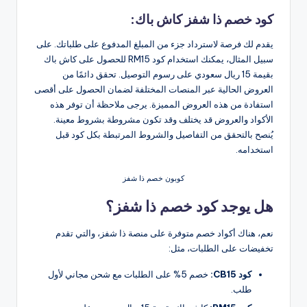
كود خصم ذا شفز كاش باك:
يقدم لك فرصة لاسترداد جزء من المبلغ المدفوع على طلباتك. على
سبيل المثال، يمكنك استخدام كود RM15 للحصول على كاش باك
بقيمة 15 ريال سعودي على رسوم التوصيل. تحقق دائمًا من
العروض الحالية عبر المنصات المختلفة لضمان الحصول على أقصى
استفادة من هذه العروض المميزة. يرجى ملاحظة أن توفر هذه
الأكواد والعروض قد يختلف وقد تكون مشروطة بشروط معينة.
يُنصح بالتحقق من التفاصيل والشروط المرتبطة بكل كود قبل
استخدامه.
كوبون خصم ذا شفز
هل يوجد كود خصم ذا شفز؟
نعم، هناك أكواد خصم متوفرة على منصة ذا شفز، والتي تقدم
تخفيضات على الطلبات، مثل:
كود CB15:
خصم 5% على الطلبات مع شحن مجاني لأول
طلب.