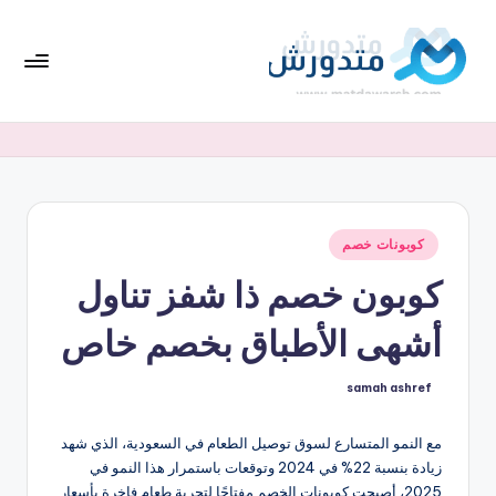
لتجاوز
لى
لمحتوى
تط
افضل
العروض
بي
والخصومات
ق
واحدث
كوبونات
مت
أكواد
نُشر
كوبونات خصم
دو
في
الخصم
كوبون خصم ذا شفز تناول
ر
بشكل
متجدد
ش
أشهى الأطباق بخصم خاص
samah ashref
تمّ
النشر
بواسطة
مع النمو المتسارع لسوق توصيل الطعام في السعودية، الذي شهد
زيادة بنسبة 22% في 2024 وتوقعات باستمرار هذا النمو في
2025، أصبحت كوبونات الخصم مفتاحًا لتجربة طعام فاخرة بأسعار