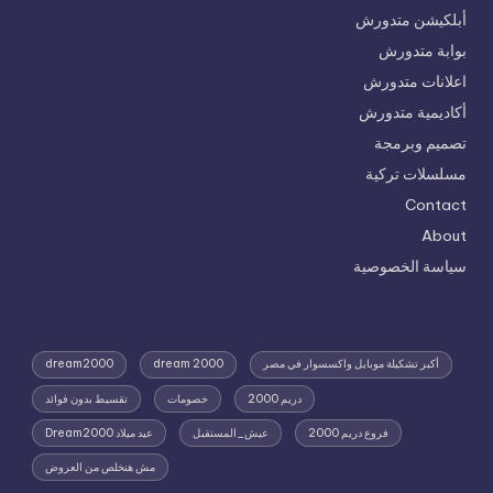
أبلكيشن متدورش
بوابة متدورش
اعلانات متدورش
أكاديمية متدورش
تصميم وبرمجة
مسلسلات تركية
Contact
About
سياسة الخصوصية
أكبر تشكيلة موبايل واكسسوار في مصر
dream 2000
dream2000
دريم 2000
خصومات
تقسيط بدون فوائد
فروع دريم 2000
عيش_المستقبل
عيد ميلاد Dream2000
مش هنخلص من العروض