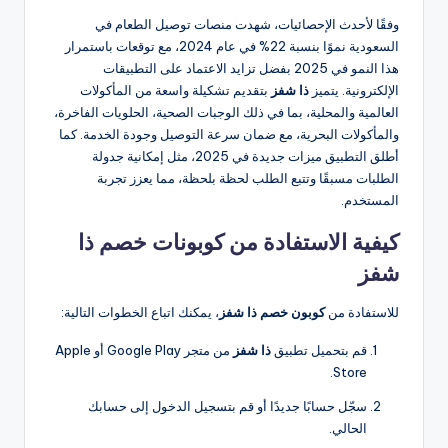
وفقًا لأحدث الإحصائيات، شهدت منصات توصيل الطعام في
السعودية نموًا بنسبة 22% في عام 2024، مع توقعات باستمرار
هذا النمو في 2025 بفضل تزايد الاعتماد على التطبيقات
الإلكترونية. يتميز
ذا شفز
بتقديم تشكيلة واسعة من المأكولات
العالمية والمحلية، بما في ذلك الوجبات الصحية، الحلويات الفاخرة،
والمأكولات البحرية، مع ضمان سرعة التوصيل وجودة الخدمة. كما
أطلق التطبيق ميزات جديدة في 2025، مثل إمكانية جدولة
الطلبات مسبقًا وتتبع الطلب لحظة بلحظة، مما يعزز تجربة
المستخدم.
كيفية الاستفادة من كوبونات خصم ذا
شفز
للاستفادة من
كوبون خصم ذا شفز
، يمكنك اتباع الخطوات التالية:
قم بتحميل تطبيق
ذا شفز
من متجر Google Play أو Apple
Store.
سجّل حسابًا جديدًا أو قم بتسجيل الدخول إلى حسابك
الحالي.