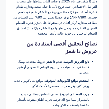
ذلك
ذا شفز
. في عام 2025، واصلت أفنان نشاطها على منصات
التواصل الاجتماعي، حيث تروج لأنماط حياة صحية وتجارب طعام
فاخرة. أطلقت مؤخرًا حملة ترويجية مع
ذا شفز
تقدم كود خصم
حصري (AFNAN80) يوفر خصمًا يصل إلى 80% على الطلبات من
مطاعم مختارة. تُركز أفنان في محتواها على تعزيز تجربة الطعام
المنزلي الفاخر، مما يجعل تعاونها مع
ذا شفز
خيارًا مثاليًا لعشاق
الطعام الباحثين عن جودة عالية بأسعار مخفضة.
نصائح لتحقيق أقصى استفادة من
عروض ذا شفز
تابع العروض اليومية
: تقدم
ذا شفز
عروضًا متجددة يوميًا،
خاصة في المناسبات مثل اليوم الوطني السعودي أو شهر
رمضان.
استخدم مواقع الكوبونات الموثوقة
: مواقع مثل كوبون جديد
ووفر أكثر توفر تحديثات مستمرة لأحدث الأكواد.
جرب المطاعم الجديدة
: يضيف التطبيق مطاعم جديدة
باستمرار، مما يتيح لك فرصة تجربة أطباق متنوعة بأسعار
مخفضة باستخدام الكوبونات.