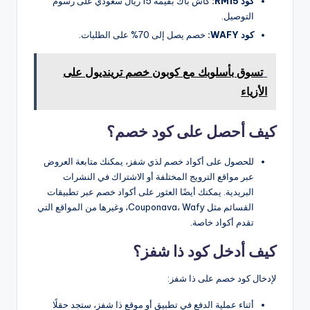
كود RM15:
كاش باك بقيمة 15 ريال سعودي على رسوم
التوصيل.
كود WAFY:
خصم يصل إلى 70% على الطلبات.
تسوق بأسلوبك مع كوبون خصم ترينديول على
الأزياء
كيف أحصل على كود خصم؟
للحصول على أكواد خصم لذي شفز، يمكنك متابعة العروض
عبر مواقع الترويج المختلفة أو الاشتراك في النشرات
البريدية. يمكنك أيضًا العثور على أكواد خصم عبر تطبيقات
القسائم مثل Couponava، Wafy، وغيرها من المواقع التي
تقدم أكواد خاصة.
كيف أدخل كود ذا شفز؟
لإدخال كود خصم على ذا شفز:
أثناء عملية الدفع في تطبيق أو موقع ذا شفز، ستجد حقلًا