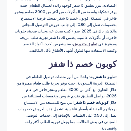
اقتصادية. يبرز تطبيق ذا شفز كوجهة رائدة لعشاق الطعام، حيث
يوفر تشكيلة واسعة من المأكولات من أكثر من 3000 مطعم ومتجر
فاخر في المملكة. كوبون خصم ذا شفز يمنحك فرصة الاستمتاع
بخصومات تصل إلى 80%، إلى جانب عروض التوصيل المجاني
والكاش باك في 2025. سواء كنت تبحث عن وجبات صحية، حلويات
فاخرة، أو مأكولات عالمية، يضمن لك ذا شفز تجربة طلب مريحة
وموفرة. في
تطبيق متدورش
، سنستعرض أحدث أكواد الخصم
وكيفية الاستفادة منها لتذوق أشهى الأطباق بأقل التكاليف.
كوبون خصم ذا شفز
تطبيق
ذا شفز
يعد واحدًا من أبرز منصات توصيل الطعام في
المملكة العربية السعودية، حيث يوفر تجربة طلب طعام مميزة من
خلال التعاون مع أكثر من 3000 مطعم ومتجر فاخر. في عام
2025، يواصل التطبيق تقديم عروض وتخفيضات استثنائية من
خلال
كوبونات خصم ذا شفز
التي تتيح للمستخدمين الاستمتاع
بوجباتهم المفضلة بأسعار تنافسية. تشمل هذه العروض خصومات
تصل إلى 50% على الطلبات، بالإضافة إلى خدمات التوصيل
المجاني في بعض الحالات، مما يجعل تجربة الطلب أكثر راحة
واقتصادية.