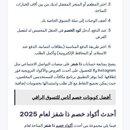
اختر المطعم أو المتجر المفضل لديك من بين آلاف الخيارات
المتاحة.
أضف الوجبات إلى سلة التسوق الخاصة بك.
عند الدفع، أدخل
كود الخصم
في الحقل المخصص له لتفعيل
العرض.
اختر طريقة الدفع المناسبة (بطاقات ائتمانية، الدفع عند
الاستلام، أو المحافظ الإلكترونية) وأكمل الطلب.
ينصح بمتابعة حسابات
ذا شفز
على منصات التواصل الاجتماعي مثل
Instagram وX للحصول على أحدث العروض والأكواد الترويجية فور
إطلاقها. كما يوفر التطبيق برنامج مكافآت للمستخدمين المخلصين،
حيث يمكن تجميع النقاط مع كل طلب واستبدالها بخصومات إضافية.
أفضل كوبونات خصم أناس للتسوق الراقي
أحدث أكواد خصم ذا شفز لعام 2025
فيما يلي مجموعة من أحدث
أكواد خصم
ذا شفز
المتاحة لعام