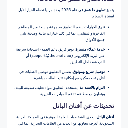
يتميز
تطبيق ذا شفز
في عام 2025 بعدة مزايا تجعله الخيار الأول
لعشاق الطعام:
تنوع الخيارات
: يضم التطبيق مجموعة واسعة من المطاعم
الفاخرة والمقاهي، بما في ذلك خيارات نباتية وصحية تلبي
جميع الأذواق.
خدمة عملاء متميزة
: يوفر فريق دعم العملاء استجابة سريعة
عبر البريد الإلكتروني (support@thechefz.co) أو
الدردشة داخل التطبيق.
توصيل سريع وموثوق
: يضمن التطبيق توصيل الطلبات في
أقل وقت ممكن، مع إمكانية تتبع الطلب مباشرة.
التزام بالاستدامة
: يستخدم التطبيق مواد تغليف صديقة للبيئة،
ويتعاون مع مطاعم تدعم المبادرات الخيرية.
تحديثات عن أفنان الباتل
أفنان الباتل
، إحدى الشخصيات العامة المؤثرة في المملكة العربية
السعودية، تُعرف بتعاونها مع العديد من العلامات التجارية، بما في