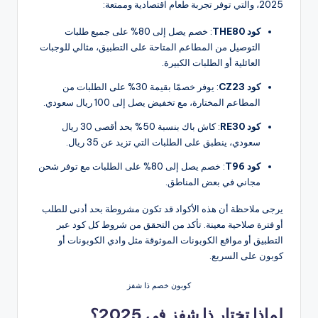
2025، والتي توفر تجربة طعام اقتصادية وممتعة:
كود THE80
: خصم يصل إلى 80% على جميع طلبات
التوصيل من المطاعم المتاحة على التطبيق، مثالي للوجبات
العائلية أو الطلبات الكبيرة.
كود CZ23
: يوفر خصمًا بقيمة 30% على الطلبات من
المطاعم المختارة، مع تخفيض يصل إلى 100 ريال سعودي.
كود RE30
: كاش باك بنسبة 50% بحد أقصى 30 ريال
سعودي، ينطبق على الطلبات التي تزيد عن 35 ريال.
كود T96
: خصم يصل إلى 80% على الطلبات مع توفر شحن
مجاني في بعض المناطق.
يرجى ملاحظة أن هذه الأكواد قد تكون مشروطة بحد أدنى للطلب
أو فترة صلاحية معينة. تأكد من التحقق من شروط كل كود عبر
التطبيق أو مواقع الكوبونات الموثوقة مثل وادي الكوبونات أو
كوبون على السريع.
كوبون خصم ذا شفز
لماذا تختار ذا شفز في 2025؟