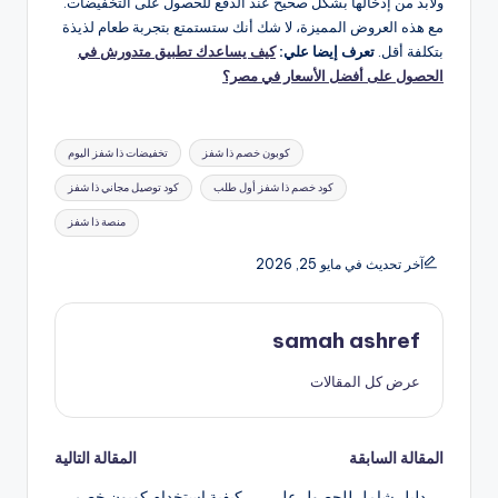
ولابد من إدخالها بشكل صحيح عند الدفع للحصول على التخفيضات.
مع هذه العروض المميزة، لا شك أنك ستستمتع بتجربة طعام لذيذة
بتكلفة أقل.
تعرف إيضا علي:
كيف يساعدك تطبيق متدورش في
الحصول على أفضل الأسعار في مصر؟
العلامات:
كوبون خصم ذا شفز
تخفيضات ذا شفز اليوم
كود خصم ذا شفز أول طلب
كود توصيل مجاني ذا شفز
منصة ذا شفز
آخر تحديث في مايو 25, 2026
samah ashref
عرض كل المقالات
تصفّح
المقالة السابقة
المقالة التالية
دليل شامل للحصول على
كيفية استخدام كوبون خصم