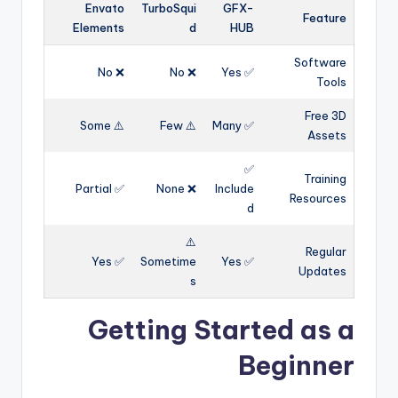
Envato
TurboSqui
GFX-
Feature
Elements
d
HUB
Software
❌ No
❌ No
✅ Yes
Tools
Free 3D
⚠️ Some
⚠️ Few
✅ Many
Assets
✅
Training
✅ Partial
❌ None
Include
Resources
d
⚠️
Regular
✅ Yes
Sometime
✅ Yes
Updates
s
Getting Started as a
Beginner