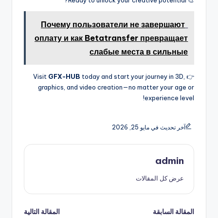
🎨 Ready to unlock your creative potential?
Почему пользователи не завершают
оплату и как Betatransfer превращает
слабые места в сильные
GFX-HUB
today and start your journey in 3D,
👉 Visit
graphics, and video creation—no matter your age or
experience level!
آخر تحديث في مايو 25, 2026
admin
عرض كل المقالات
تصفّح
المقالة السابقة
المقالة التالية