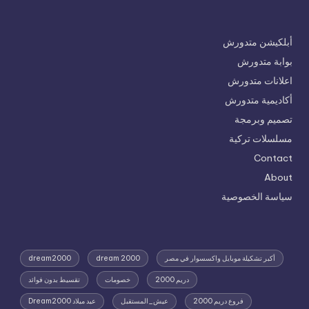
أبلكيشن متدورش
بوابة متدورش
اعلانات متدورش
أكاديمية متدورش
تصميم وبرمجة
مسلسلات تركية
Contact
About
سياسة الخصوصية
أكبر تشكيلة موبايل واكسسوار في مصر
dream 2000
dream2000
دريم 2000
خصومات
تقسيط بدون فوائد
فروع دريم 2000
عيش_المستقبل
عيد ميلاد Dream2000