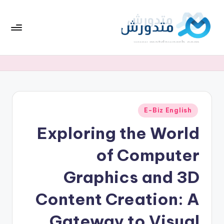
لتجاوز
لى
لمحتوى
تط
افضل
العروض
بي
والخصومات
ق
واحدث
كوبونات
مت
أكواد
نُشر
E-Biz English
دو
في
الخصم
Exploring the World
ر
بشكل
متجدد
ش
of Computer
Graphics and 3D
Content Creation: A
Gateway to Visual