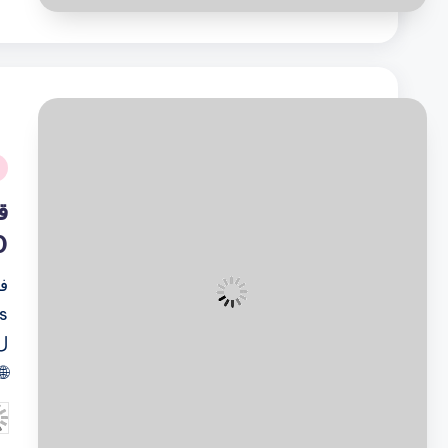
نُ
ف
0
🌐
تم
ال