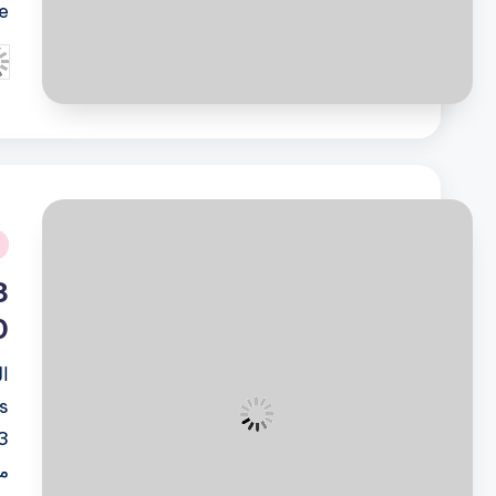
…
تم
ال
بو
نُ
ف
0