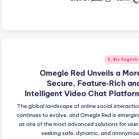
ّ
نشر
اسطة
شر
E-Biz English
ي
Omegle Red Unveils a Mor
Secure, Feature‑Rich an
Intelligent Video Chat Platfor
The global landscape of online social interactio
continues to evolve, and Omegle Red is emergin
as one of the most advanced solutions for user
seeking safe, dynamic, and anonymou