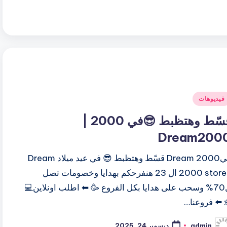
اسطة
شر
فيديوهات
ي
قسّط وهتظبط 😎في 2000 |
Dream200
فيDream 2000 قسّط وهتظبط 😎 في عيد ميلاد Dream
2000 stores ال 23 هنفرحكم بهدايا وخصومات تصل
ل70% وسحب على هدايا بكل الفروع 🥳 ⬅ اطلب اونلاين💻
: ⬅️ فروعنا…
admin
ديسمبر 24, 2025