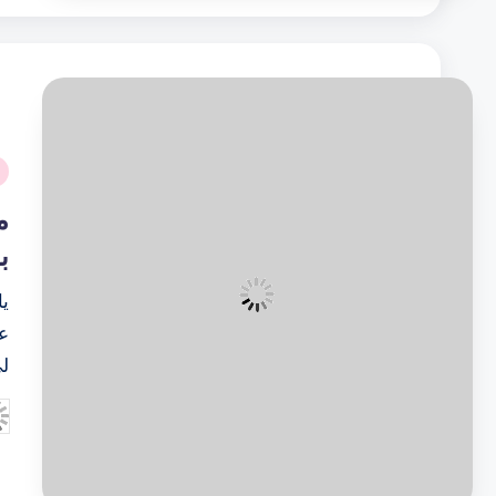
نُ
ف
م
ب
يا
عي
لي
تم
ال
بو