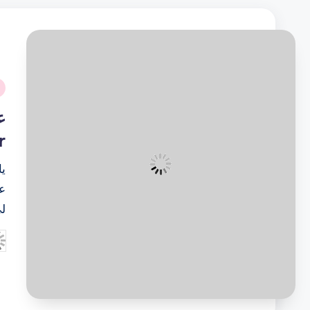
نُ
ف
r
يا
عي
لي
تم
ال
بو