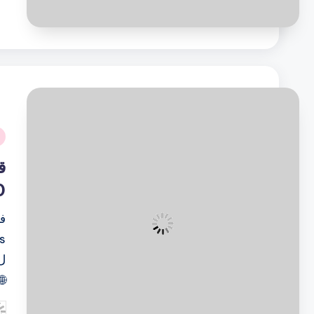
بو
نُ
ف
0
🌐