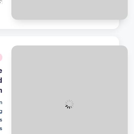
تم
ال
بو
نُ
ف
e
d
m
n
g
s
s