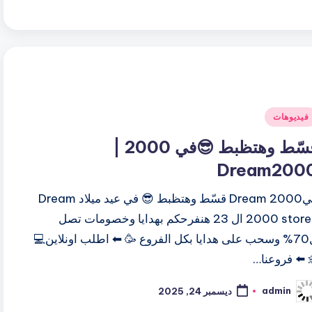
شر
فيديوهات
ي
قسّط وهتظبط 😎في 2000 |
Dream200
فيDream 2000 قسّط وهتظبط 😎 في عيد ميلاد Dream
2000 stores ال 23 هنفرحكم بهدايا وخصومات تصل
ل70% وسحب على هدايا بكل الفروع 🥳 ⬅ اطلب اونلاين💻
: ⬅️ فروعنا…
admin
ديسمبر 24, 2025
ّ
نشر