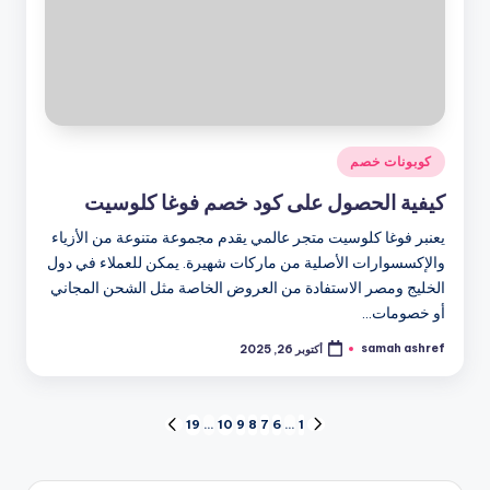
نُشر
كوبونات خصم
في
كيفية الحصول على كود خصم فوغا كلوسيت
يعنبر فوغا كلوسيت متجر عالمي يقدم مجموعة متنوعة من الأزياء
والإكسسوارات الأصلية من ماركات شهيرة. يمكن للعملاء في دول
الخليج ومصر الاستفادة من العروض الخاصة مثل الشحن المجاني
أو خصومات…
samah ashref
أكتوبر 26, 2025
تمّ
النشر
بواسطة
تعدد
19
…
10
9
8
7
6
…
1
الصفحة
الصفحة
السابقة
التالية
صفحات