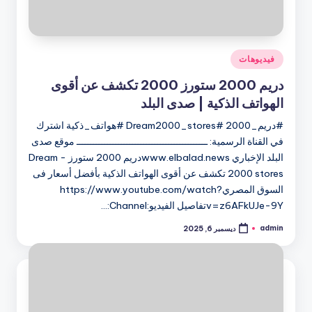
نُشر
فيديوهات
في
دريم 2000 ستورز 2000 تكشف عن أقوى
الهواتف الذكية | صدى البلد
#دريم_2000 #Dream2000_stores #هواتف_ذكية اشترك
في القناة الرسمية: ـــــــــــــــــــــــــــــــــــــــــــــــ موقع صدى
البلد الإخباري www.elbalad.newsدريم 2000 ستورز - Dream
2000 stores تكشف عن أقوى الهواتف الذكية بأفضل أسعار فى
السوق المصريhttps://www.youtube.com/watch?
v=z6AFkUJe-9Yتفاصيل الفيديو:Channel:…
admin
ديسمبر 6, 2025
تمّ
النشر
بواسطة