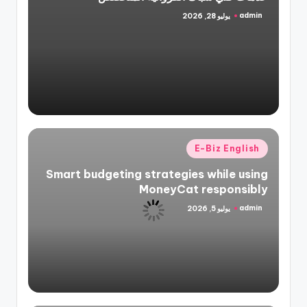
admin
يوليو 28, 2026
تمّ
النشر
بواسطة
نُشر
E-Biz English
في
Smart budgeting strategies while using
MoneyCat responsibly
admin
يوليو 5, 2026
تمّ
النشر
بواسطة