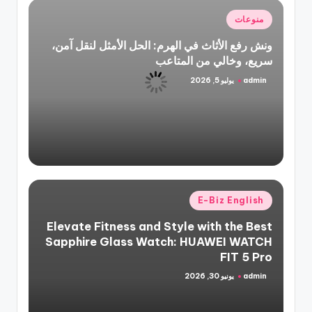
نُشر
منوعات
في
ونش رفع الأثاث في الهرم: الحل الأمثل لنقل آمن،
سريع، وخالي من المتاعب
admin
يوليو 5, 2026
تمّ
النشر
بواسطة
نُشر
E-Biz English
في
Elevate Fitness and Style with the Best
Sapphire Glass Watch: HUAWEI WATCH
FIT 5 Pro
admin
يونيو 30, 2026
تمّ
النشر
بواسطة