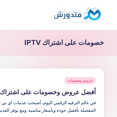
لتجاوز
لى
تط
افضل
لمحتوى
العروض
بي
خصومات على اشتراك IPTV
والخصومات
ق
واحدث
كوبونات
مت
أكواد
دو
الخصم
نُشر
بشكل
ر
عروض وخصومات
في
متجدد
أفضل عروض وخصومات على اشتراك IPTV
ش
في عالم الترفيه الرقمي اليوم، أصبحت خدمات اي بي ت
المفضلة بأفضل جودة وبأسعار مناسبة. ومع توفر العد