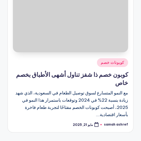
نُشر
كوبونات خصم
في
كوبون خصم ذا شفز تناول أشهى الأطباق بخصم
خاص
مع النمو المتسارع لسوق توصيل الطعام في السعودية، الذي شهد
زيادة بنسبة 22% في 2024 وتوقعات باستمرار هذا النمو في
2025، أصبحت كوبونات الخصم مفتاحًا لتجربة طعام فاخرة
بأسعار اقتصادية.…
samah ashref
مايو 21, 2025
تمّ
النشر
بواسطة