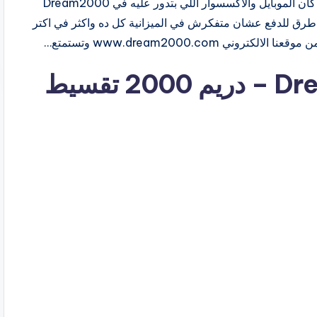
Dream2000 Installment – دريم 2000 تقسيط مهما كان الموبايل والاكسسوار اللي بتدور عليه في Dream2000
تلاقيه بأفضل سعر وخدمة ما بعد البيع وكمان أكتر من 9 طرق للدفع عشان متفكرش في الميزانية كل ده واكثر في اكتر
تقسيط