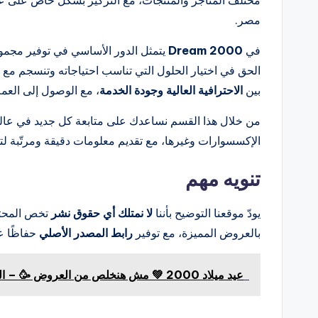
مختلف المتاجر والمنتجات، مع التركيز بشكل خاص على
مصر.
في
Dream 2000
يتمثل الدور الأساسي في توفير مجموع
الحق في اختيار الحلول التي تناسب احتياجاته وتنسجم مع أس
بين
الاحترافية العالية وجودة الخدمة
، مع الوصول إلى العملا
من خلال هذا القسم نساعدك على متابعة كل جديد في عالم
الإكسسوارات وغيرها، مع تقديم معلومات دقيقة ومرتّبة لت
تنويه مهم
يودّ موقعنا التوضيح بأننا
لا نمتلك أي حقوق نشر
تخص المحتوى
بالعروض المميزة، مع توفير
رابط المصدر الأصلي
حفاظًا ع
عيد ميلاد 2000 💚 مش هنخلص من العروض 🥳 – الحلقة الكاملة