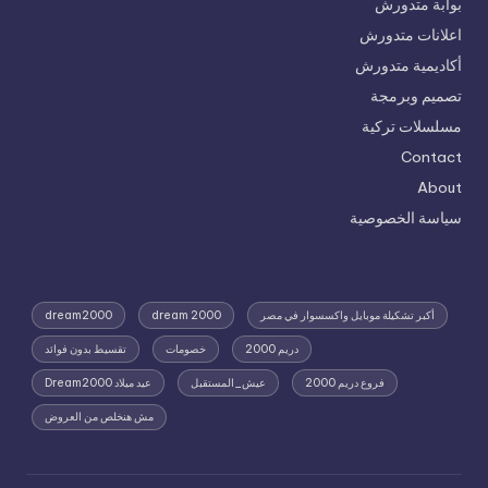
بوابة متدورش
اعلانات متدورش
أكاديمية متدورش
تصميم وبرمجة
مسلسلات تركية
Contact
About
سياسة الخصوصية
أكبر تشكيلة موبايل واكسسوار في مصر
dream 2000
dream2000
دريم 2000
خصومات
تقسيط بدون فوائد
فروع دريم 2000
عيش_المستقبل
عيد ميلاد Dream2000
مش هنخلص من العروض