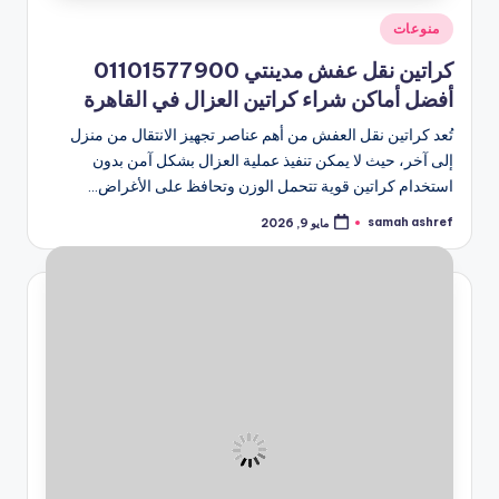
نُشر
منوعات
في
كراتين نقل عفش مدينتي 01101577900
أفضل أماكن شراء كراتين العزال في القاهرة
تُعد كراتين نقل العفش من أهم عناصر تجهيز الانتقال من منزل
إلى آخر، حيث لا يمكن تنفيذ عملية العزال بشكل آمن بدون
استخدام كراتين قوية تتحمل الوزن وتحافظ على الأغراض…
samah ashref
مايو 9, 2026
تمّ
النشر
بواسطة